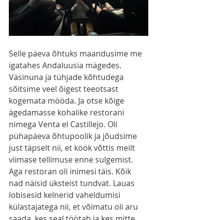
Selle päeva õhtuks maandusime me 
igatahes Andaluusia mägedes. 
Väsinuna ja tühjade kõhtudega 
sõitsime veel õigest teeotsast 
kogemata mööda. Ja otse kõige 
ägedamasse kohalike restorani 
nimega Venta el Castillejo. Oli 
pühapäeva õhtupoolik ja jõudsime 
just täpselt nii, et köök võttis meilt 
viimase tellimuse enne sulgemist. 
Aga restoran oli inimesi täis. Kõik 
nad näisid üksteist tundvat. Lauas 
lobisesid kelnerid vaheldumisi 
külastajatega nii, et võimatu oli aru 
saada, kes seal töötab ja kes mitte. 