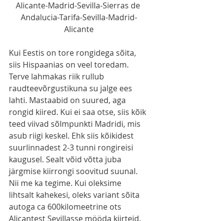
Alicante-Madrid-Sevilla-Sierras de 
Andalucia-Tarifa-Sevilla-Madrid-
Alicante
Kui Eestis on tore rongidega sõita, 
siis Hispaanias on veel toredam. 
Terve lahmakas riik rullub 
raudteevõrgustikuna su jalge ees 
lahti. Mastaabid on suured, aga 
rongid kiired. Kui ei saa otse, siis kõik 
teed viivad sõlmpunkti Madridi, mis 
asub riigi keskel. Ehk siis kõikidest 
suurlinnadest 2-3 tunni rongireisi 
kaugusel. Sealt võid võtta juba 
järgmise kiirrongi soovitud suunal. 
Nii me ka tegime. Kui oleksime 
lihtsalt kahekesi, oleks variant sõita 
autoga ca 600kilomeetrine ots 
Alicantest Sevillasse mööda kiirteid. 