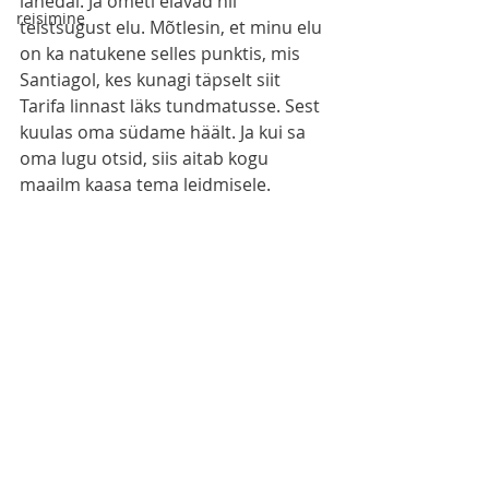
lähedal. Ja ometi elavad nii 
reisimine
teistsugust elu. Mõtlesin, et minu elu 
on ka natukene selles punktis, mis 
Santiagol, kes kunagi täpselt siit 
Tarifa linnast läks tundmatusse. Sest 
kuulas oma südame häält. Ja kui sa 
oma lugu otsid, siis aitab kogu 
maailm kaasa tema leidmisele.