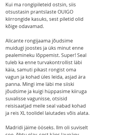
Kui ma rongipileteid ostsin, siis 
otsustasin prantslaste OUIGO 
kiirrongide kasuks, sest piletid olid 
kõige odavamad. 
Alicante rongijaama jõudsime 
muidugi joostes ja üks minut enne 
pealemineku lõppemist. Super! Seal 
tuleb ka enne turvakontrollist läbi 
käia, samuti pikast rongist oma 
vagun ja kohad üles leida, asjad ära 
panna. Mingi ime läbi me siiski 
jõudsime ja kuigi hüppasime kiiruga 
suvalisse vagunisse, otsisid 
reisisaatjad meile seal vabad kohad 
ja reis XL toolidel laiutades võis alata.
Madridi jäime ööseks. Ilm oli suviselt 
soe, õhtu elav, sest käes laupäev. 