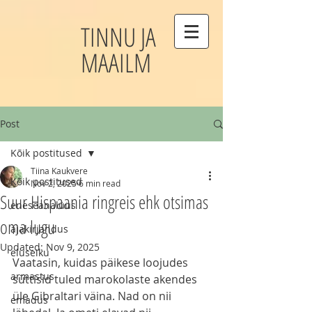
TINNU JA
MAAILM
Post
Kõik postitused
Tiina Kaukvere
Kõik postitused
Nov 2, 2025
6 min read
Suur Hispaania ringreis ehk otsimas
eneseanalüüs
oma lugu
ajakirjandus
Updated:
Nov 9, 2025
eluseiku
Vaatasin, kuidas päikese loojudes 
armastus
süttisid tuled marokolaste akendes 
üle Gibraltari väina. Nad on nii 
emadus