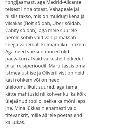
rongijaamast, aga Madrid-Alicante 
teisest linna otsast. Vahapeale jäi 
niisiis takso, mis on muidugi kena ja 
viisakas (Bolt sõidab, Uber sõidab, 
Cabify sõidab), aga meie suurele 
perele sobib vaid van ja maksab 
seega vähemalt kolmandiku rohkem. 
Aga need väiksed mured olid 
päevakorral vaid väikestel hetkedel 
pikal reisiperioodil. Maru tassis oma 
istmealust ise ja Oliveril vist on neid 
käsi rohkem või on need 
üleloomulikult suured, aga tema 
kätte mahtusid nii kohver kui ka kõik 
ülejäänud toolid, sekka ka mõni laps 
jne. Mina lükkasin enamasti vaid 
titevankrit, mille äärele poetas end 
ka Lukas.