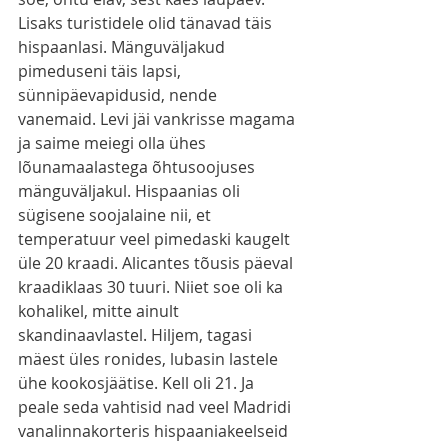
Lisaks turistidele olid tänavad täis 
hispaanlasi. Mänguväljakud 
pimeduseni täis lapsi, 
sünnipäevapidusid, nende 
vanemaid. Levi jäi vankrisse magama 
ja saime meiegi olla ühes 
lõunamaalastega õhtusoojuses 
mänguväljakul. Hispaanias oli 
sügisene soojalaine nii, et 
temperatuur veel pimedaski kaugelt 
üle 20 kraadi. Alicantes tõusis päeval 
kraadiklaas 30 tuuri. Niiet soe oli ka 
kohalikel, mitte ainult 
skandinaavlastel. Hiljem, tagasi 
mäest üles ronides, lubasin lastele 
ühe kookosjäätise. Kell oli 21. Ja 
peale seda vahtisid nad veel Madridi 
vanalinnakorteris hispaaniakeelseid 