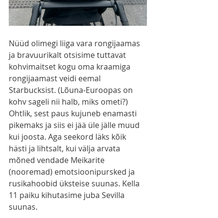
Nüüd olimegi liiga vara rongijaamas 
ja bravuurikalt otsisime tuttavat 
kohvimaitset kogu oma kraamiga 
rongijaamast veidi eemal 
Starbucksist. (Lõuna-Euroopas on 
kohv sageli nii halb, miks ometi?) 
Ohtlik, sest paus kujuneb enamasti 
pikemaks ja siis ei jää üle jälle muud 
kui joosta. Aga seekord läks kõik 
hästi ja lihtsalt, kui välja arvata 
mõned vendade Meikarite 
(nooremad) emotsioonipursked ja 
rusikahoobid üksteise suunas. Kella 
11 paiku kihutasime juba Sevilla 
suunas. 