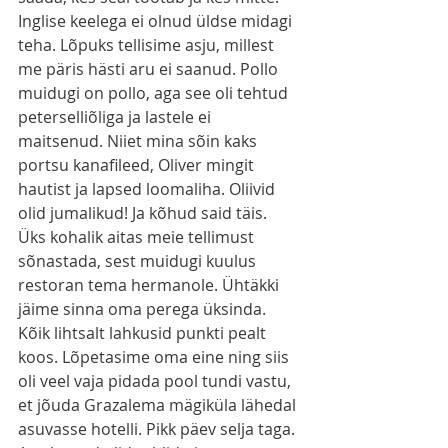
Inglise keelega ei olnud üldse midagi 
teha. Lõpuks tellisime asju, millest 
me päris hästi aru ei saanud. Pollo 
muidugi on pollo, aga see oli tehtud 
peterselliõliga ja lastele ei 
maitsenud. Niiet mina sõin kaks 
portsu kanafileed, Oliver mingit 
hautist ja lapsed loomaliha. Oliivid 
olid jumalikud! Ja kõhud said täis. 
Üks kohalik aitas meie tellimust 
sõnastada, sest muidugi kuulus 
restoran tema hermanole. Ühtäkki 
jäime sinna oma perega üksinda. 
Kõik lihtsalt lahkusid punkti pealt 
koos. Lõpetasime oma eine ning siis 
oli veel vaja pidada pool tundi vastu, 
et jõuda Grazalema mägiküla lähedal 
asuvasse hotelli. Pikk päev selja taga. 