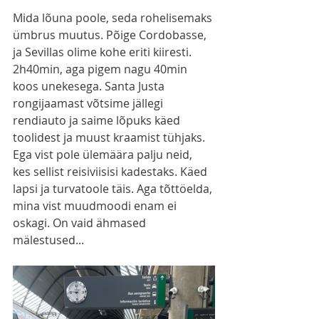
Mida lõuna poole, seda rohelisemaks 
ümbrus muutus. Põige Cordobasse, 
ja Sevillas olime kohe eriti kiiresti. 
2h40min, aga pigem nagu 40min 
koos unekesega. Santa Justa 
rongijaamast võtsime jällegi 
rendiauto ja saime lõpuks käed 
toolidest ja muust kraamist tühjaks. 
Ega vist pole ülemäära palju neid, 
kes sellist reisiviisisi kadestaks. Käed 
lapsi ja turvatoole täis. Aga tõttöelda, 
mina vist muudmoodi enam ei 
oskagi. On vaid ähmased 
mälestused...