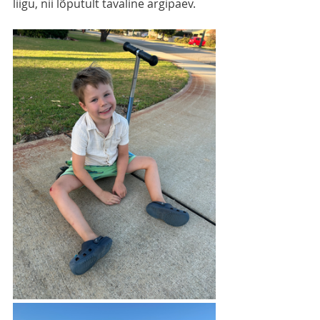
liigu, nii lõputult tavaline argipäev.