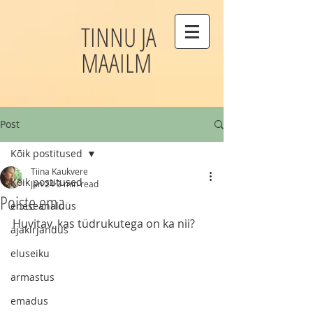
TINNU JA
MAAILM
Post
Kõik postitused
Tiina Kaukvere
Kõik postitused
Jan 24
3 min read
Poiste ema
eneseanalüüs
Huvitav, kas tüdrukutega on ka nii?
ajakirjandus
eluseiku
armastus
emadus