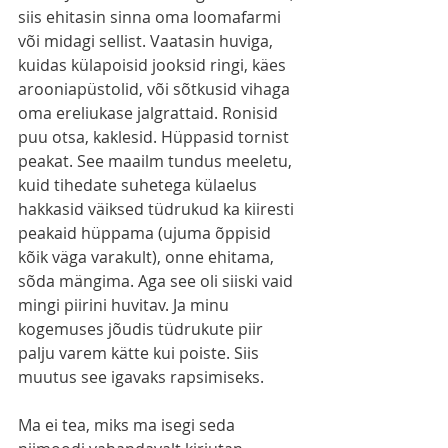
siis ehitasin sinna oma loomafarmi 
või midagi sellist. Vaatasin huviga, 
kuidas külapoisid jooksid ringi, käes 
arooniapüstolid, või sõtkusid vihaga 
oma ereliukase jalgrattaid. Ronisid 
puu otsa, kaklesid. Hüppasid tornist 
peakat. See maailm tundus meeletu, 
kuid tihedate suhetega külaelus 
hakkasid väiksed tüdrukud ka kiiresti 
peakaid hüppama (ujuma õppisid 
kõik väga varakult), onne ehitama, 
sõda mängima. Aga see oli siiski vaid 
mingi piirini huvitav. Ja minu 
kogemuses jõudis tüdrukute piir 
palju varem kätte kui poiste. Siis 
muutus see igavaks rapsimiseks. 
Ma ei tea, miks ma isegi seda 