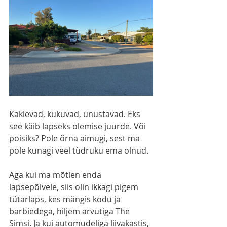
Kaklevad, kukuvad, unustavad. Eks 
see käib lapseks olemise juurde. Või 
poisiks? Pole õrna aimugi, sest ma 
pole kunagi veel tüdruku ema olnud.
Aga kui ma mõtlen enda 
lapsepõlvele, siis olin ikkagi pigem 
tütarlaps, kes mängis kodu ja 
barbiedega, hiljem arvutiga The 
Simsi. Ja kui automudeliga liivakastis, 