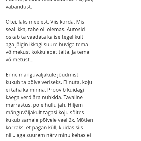
vabandust.
Okei, läks meelest. Viis korda. Mis 
seal ikka, tahe oli olemas. Autosid 
oskab ta vaadata ka ise tegelikult, 
aga jälgin ikkagi suure huviga tema 
võimekust kokkulepet täita. Ja tema 
võimetust…
Enne mänguväljakule jõudmist 
kukub ta põlve veriseks. Ei nuta, koju 
ei taha ka minna. Proovib kuidagi 
käega verd ära nühkida. Tavaline 
marrastus, pole hullu jah. Hiljem 
mänguväljakult tagasi koju sõites 
kukub samale põlvele veel 2x. Mõtlen 
korraks, et pagan küll, kuidas siis 
nii… aga suurem närv minu kehas ei 