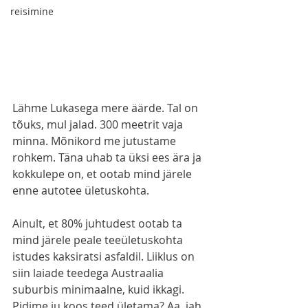
reisimine
Lähme Lukasega mere äärde. Tal on 
tõuks, mul jalad. 300 meetrit vaja 
minna. Mõnikord me jutustame 
rohkem. Täna uhab ta üksi ees ära ja 
kokkulepe on, et ootab mind järele 
enne autotee ületuskohta. 
Ainult, et 80% juhtudest ootab ta 
mind järele peale teeületuskohta 
istudes kaksiratsi asfaldil. Liiklus on 
siin laiade teedega Austraalia 
suburbis minimaalne, kuid ikkagi. 
Pidime ju koos teed ületama? Aa, jah, 