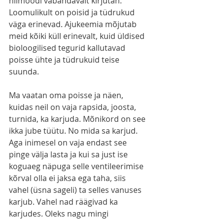
niimoodi vabandavalt kirjutan. 
Loomulikult on poisid ja tüdrukud 
väga erinevad. Ajukeemia mõjutab 
meid kõiki küll erinevalt, kuid üldised 
bioloogilised tegurid kallutavad 
poisse ühte ja tüdrukuid teise 
suunda.
Ma vaatan oma poisse ja näen, 
kuidas neil on vaja rapsida, joosta, 
turnida, ka karjuda. Mõnikord on see 
ikka jube tüütu. No mida sa karjud. 
Aga inimesel on vaja endast see 
pinge välja lasta ja kui sa just ise 
koguaeg näpuga selle ventileerimise 
kõrval olla ei jaksa ega taha, siis 
vahel (üsna sageli) ta selles vanuses 
karjub. Vahel nad räägivad ka 
karjudes. Oleks nagu mingi 