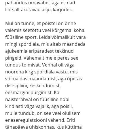
pahandus omavahel, aga ei, nad 
lihtsalt arutavad asju, karjudes.
Mul on tunne, et poistel on õnne 
valemis seetõttu veel kõrgemal kohal 
füüsiline sport. Leida võimalikult vara 
mingi spordiala, mis aitab maandada 
ajukeemia eripäradest tekkinud 
pingeid. Vähemalt meie peres see 
tundus toimivat. Vennal oli väga 
noorena kirg spordiala vastu, mis 
võimaldas maandamist, aga õpetas 
distsipliini, keskendumist, 
eesmärgini pürgimist. Ka 
naisterahval on füüsiline hobi 
kindlasti väga vajalik, aga poisil, 
mulle tundub, on see veel olulisem 
eneseregulatsiooni vahend. Eriti 
tänapäeva ühiskonnas, kus küttima 