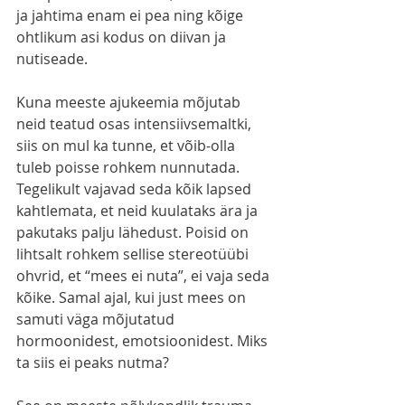
ja jahtima enam ei pea ning kõige 
ohtlikum asi kodus on diivan ja 
nutiseade.
Kuna meeste ajukeemia mõjutab 
neid teatud osas intensiivsemaltki, 
siis on mul ka tunne, et võib-olla 
tuleb poisse rohkem nunnutada. 
Tegelikult vajavad seda kõik lapsed 
kahtlemata, et neid kuulataks ära ja 
pakutaks palju lähedust. Poisid on 
lihtsalt rohkem sellise stereotüübi 
ohvrid, et “mees ei nuta”, ei vaja seda 
kõike. Samal ajal, kui just mees on 
samuti väga mõjutatud 
hormoonidest, emotsioonidest. Miks 
ta siis ei peaks nutma?