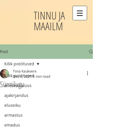
TINNU JA
MAAILM
Post
Kõik postitused
Tiina Kaukvere
Kõik postitused
Dec 4, 2021
5 min read
Sünnilugu
eneseanalüüs
ajakirjandus
eluseiku
armastus
emadus