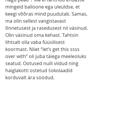
mingeid balloone ega üleüldse, et 
keegi võõras mind puudutab. Samas, 
ma olin sellest vangistavast 
õnnetusest ja rasedusest nii väsinud. 
Olin väsinud oma kehast. Tahtsin 
lihtsalt olla vaba füüsilisest 
koormast. Niiet “let’s get this ssss 
over with” oli juba täiega meeleoluks 
seatud. Ootused nulli viidud ning 
haiglakotti ostetud 
š
okolaadid 
korduvalt ära söödud. 