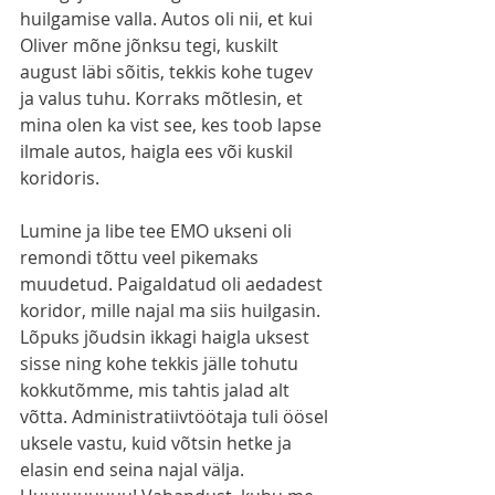
huilgamise valla. Autos oli nii, et kui 
Oliver mõne jõnksu tegi, kuskilt 
august läbi sõitis, tekkis kohe tugev 
ja valus tuhu. Korraks mõtlesin, et 
mina olen ka vist see, kes toob lapse 
ilmale autos, haigla ees või kuskil 
koridoris. 
Lumine ja libe tee EMO ukseni oli 
remondi tõttu veel pikemaks 
muudetud. Paigaldatud oli aedadest 
koridor, mille najal ma siis huilgasin. 
Lõpuks jõudsin ikkagi haigla uksest 
sisse ning kohe tekkis jälle tohutu 
kokkutõmme, mis tahtis jalad alt 
võtta. Administratiivtöötaja tuli öösel 
uksele vastu, kuid võtsin hetke ja 
elasin end seina najal välja. 