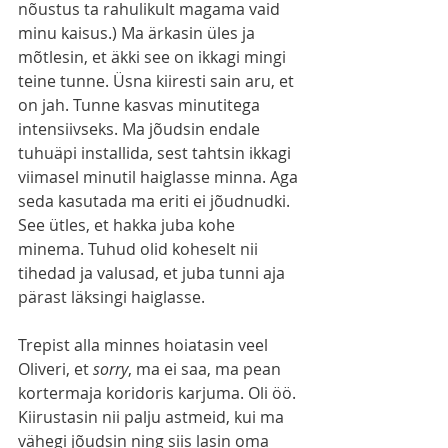
nõustus ta rahulikult magama vaid 
minu kaisus.) Ma ärkasin üles ja 
mõtlesin, et äkki see on ikkagi mingi 
teine tunne. Üsna kiiresti sain aru, et 
on jah. Tunne kasvas minutitega 
intensiivseks. Ma jõudsin endale 
tuhuäpi installida, sest tahtsin ikkagi 
viimasel minutil haiglasse minna. Aga 
seda kasutada ma eriti ei jõudnudki. 
See ütles, et hakka juba kohe 
minema. Tuhud olid koheselt nii 
tihedad ja valusad, et juba tunni aja 
pärast läksingi haiglasse.  
Trepist alla minnes hoiatasin veel 
Oliveri, et 
sorry
, ma ei saa, ma pean 
kortermaja koridoris karjuma. Oli öö. 
Kiirustasin nii palju astmeid, kui ma 
vähegi jõudsin ning siis lasin oma 