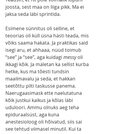
joosta, sest maa on liiga pikk. Ma ei 
jaksa seda läbi sprintida. 
Esimene sünnitus oli selline, et 
teoorias oli küll üsna hästi teada, mis 
võiks saama hakata. Ja praktikas said 
isegi aru, et ahhaaa, nüüd toimub 
“see” ja “see”, aga kuidagi 
messy
 oli 
ikkagi kõik. Ja mäletan ka sellist kurba 
hetke, kus ma tõesti tundsin 
maailmavalu ja seda, et hakkan 
seetõttu pilti taskusse panema. 
Naerugaasimask ette naelutatuna 
kõik justkui kaikus ja kõlas läbi 
uduloori. Ammu olnuks aeg teha 
epiduraalsüst, aga kuna 
anestesioloog oli hõivatud, siis sai 
see tehtud viimasel minutil. Kui ta 