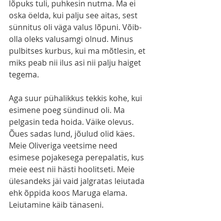
lõpuks tuli, puhkesin nutma. Ma ei 
oska öelda, kui palju see aitas, sest 
sünnitus oli väga valus lõpuni. Võib-
olla oleks valusamgi olnud. Minus 
pulbitses kurbus, kui ma mõtlesin, et 
miks peab nii ilus asi nii palju haiget 
tegema. 
Aga suur pühalikkus tekkis kohe, kui 
esimene poeg sündinud oli. Ma 
pelgasin teda hoida. Väike olevus. 
Õues sadas lund, jõulud olid käes. 
Meie Oliveriga veetsime need 
esimese pojakesega perepalatis, kus 
meie eest nii hästi hoolitseti. Meie 
ülesandeks jäi vaid jalgratas leiutada 
ehk õppida koos Maruga elama. 
Leiutamine käib tänaseni. 