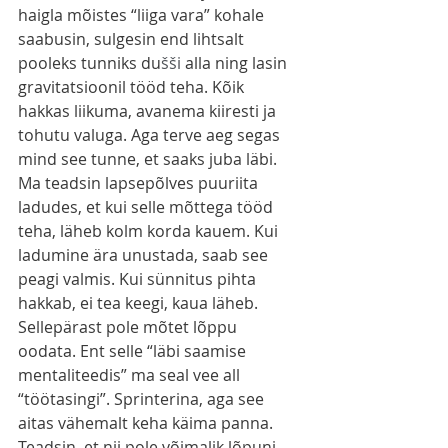
haigla mõistes “liiga vara” kohale 
saabusin, sulgesin end lihtsalt 
pooleks tunniks du
šši
 alla ning lasin 
gravitatsioonil tööd teha. Kõik 
hakkas liikuma, avanema kiiresti ja 
tohutu valuga. Aga terve aeg segas 
mind see tunne, et saaks juba läbi. 
Ma teadsin lapsepõlves puuriita 
ladudes, et kui selle mõttega tööd 
teha, läheb kolm korda kauem. Kui 
ladumine ära unustada, saab see 
peagi valmis. Kui sünnitus pihta 
hakkab, ei tea keegi, kaua läheb. 
Sellepärast pole mõtet lõppu 
oodata. Ent selle “läbi saamise 
mentaliteedis” ma seal vee all 
“töötasingi”. Sprinterina, aga see 
aitas vähemalt keha käima panna. 
Teadsin, et nii pole võimalik lõpuni 