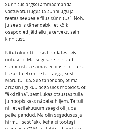
Sünnitusjärgsel ämmaemanda 
vastuvõtul luges ta sünnilugu ja 
teatas seepeale “ilus sünnitus”. Noh, 
ju see siis tähendabki, et kõik 
osapooled jäid ellu ja terveks, sain 
kinnitust. 
Nii ei olnudki Lukast oodates teisi 
ootuseid. Ma isegi kartsin nüüd 
sünnitust. Ja samas eeldasin, et ju ka 
Lukas tuleb enne tähtaega, sest 
Maru tuli ka. See tähendab, et ma 
ärkasin ligi kuu aega üles mõeldes, et 
“äkki täna”, sest Lukas otsustas tulla 
ju hoopis kaks nädalat hiljem. Ta tuli 
nii, et esilekutsumisaegki oli juba 
paika pandud. Ma olin segaduses ja 
hirmul, sest “äkki keha ei töötagi 
nagu peab”? Ma ei tahtnud endasse 