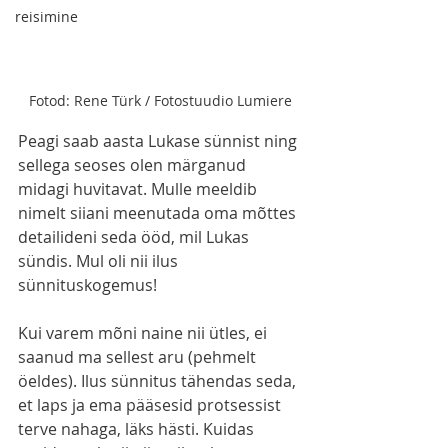
reisimine
Fotod: Rene Türk / Fotostuudio Lumiere
Peagi saab aasta Lukase sünnist ning 
sellega seoses olen märganud 
midagi huvitavat. Mulle meeldib 
nimelt siiani meenutada oma mõttes 
detailideni seda ööd, mil Lukas 
sündis. Mul oli nii ilus 
sünnituskogemus!
Kui varem mõni naine nii ütles, ei 
saanud ma sellest aru (pehmelt 
öeldes). Ilus sünnitus tähendas seda, 
et laps ja ema pääsesid protsessist 
terve nahaga, läks hästi. Kuidas 