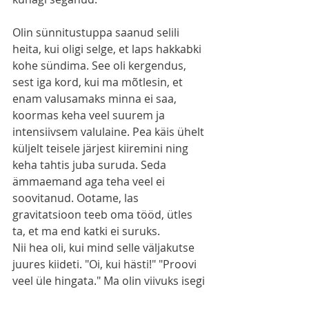
Olin sünnitustuppa saanud selili 
heita, kui oligi selge, et laps hakkabki 
kohe sündima. See oli kergendus, 
sest iga kord, kui ma mõtlesin, et 
enam valusamaks minna ei saa, 
koormas keha veel suurem ja 
intensiivsem valulaine. Pea käis ühelt 
küljelt teisele järjest kiiremini ning 
keha tahtis juba suruda. Seda 
ämmaemand aga teha veel ei 
soovitanud. Ootame, las 
gravitatsioon teeb oma tööd, ütles 
ta, et ma end katki ei suruks. 
Nii hea oli, kui mind selle väljakutse 
juures kiideti. "Oi, kui hästi!" "Proovi 
veel üle hingata." Ma olin viivuks isegi 
uhke enda üle. Vägev naine! Aga 