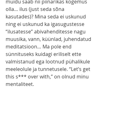
muidu saab nii piinarikas kogemus 
olla… ilus (just seda sõna 
kasutades)? Mina seda ei uskunud 
ning ei uskunud ka igasugustesse 
“ilusatesse” abivahenditesse nagu 
muusika, vann, küünlad, juhendatud 
meditatsioon… Ma pole end 
sünnituseks kuidagi eriliselt ette 
valmistanud ega lootnud pühalikule 
meeleolule ja tunnetusele. “Let’s get 
this s*** over with,” on olnud minu 
mentaliteet.