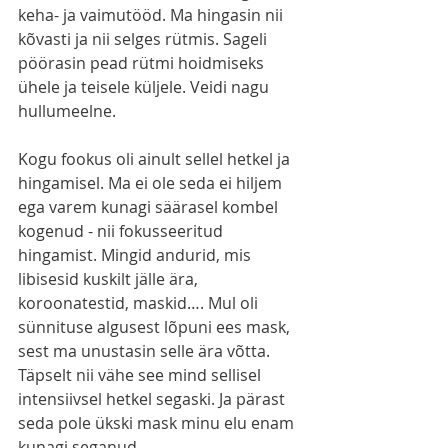
keha- ja vaimutööd. Ma hingasin nii 
kõvasti ja nii selges rütmis. Sageli 
pöörasin pead rütmi hoidmiseks 
ühele ja teisele küljele. Veidi nagu 
hullumeelne.
Kogu fookus oli ainult sellel hetkel ja 
hingamisel. Ma ei ole seda ei hiljem 
ega varem kunagi säärasel kombel 
kogenud - nii fokusseeritud 
hingamist. Mingid andurid, mis 
libisesid kuskilt jälle ära, 
koroonatestid, maskid…. Mul oli 
sünnituse algusest lõpuni ees mask, 
sest ma unustasin selle ära võtta. 
Täpselt nii vähe see mind sellisel 
intensiivsel hetkel segaski. Ja pärast 
seda pole ükski mask minu elu enam 
kunagi seganud. 