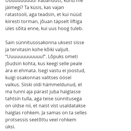
Uuuuuuuuuu! Vabandust, kuhu me 
jäimegi? Ta küsis, kas vajan 
ratastooli, aga teadsin, et kui nüüd 
kiiresti torman, jõuan täpselt liftiga 
üles sõita enne, kui uus hoog tuleb. 
Sain sünnitusosakonna uksest sisse 
ja tervitasin kohe kõiki valjult. 
“Uuuuuuuuuuuu!”. Lõpuks ometi 
jõudsin kohta, kus keegi selle peale 
ära ei ehmata. Isegi vastu ei joostud, 
kuigi osakonnas valitses öösel 
vaikus. Siiski oldi hämmeldunud, et 
ma tunni aja pärast juba haiglasse 
tahtsin tulla, aga teise sünnitusega 
on üldse nii, et naist vist usaldatakse 
haiglas rohkem. Ja samas on ta selles 
protsessis seetõttu veel rohkem 
üksi. 