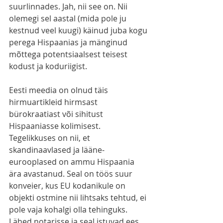
suurlinnades. Jah, nii see on. Nii 
olemegi sel aastal (mida pole ju 
kestnud veel kuugi) käinud juba kogu 
perega Hispaanias ja mänginud 
mõttega potentsiaalsest teisest 
kodust ja koduriigist.
Eesti meedia on olnud täis 
hirmuartikleid hirmsast 
bürokraatiast või sihitust 
Hispaaniasse kolimisest. 
Tegelikkuses on nii, et 
skandinaavlased ja lääne-
eurooplased on ammu Hispaania 
ära avastanud. Seal on töös suur 
konveier, kus EU kodanikule on 
objekti ostmine nii lihtsaks tehtud, ei 
pole vaja kohalgi olla tehinguks. 
Lähed notarisse ja seal istuvad ees 