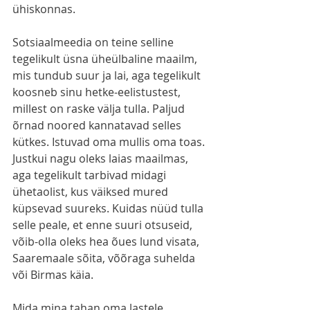
ühiskonnas.
Sotsiaalmeedia on teine selline 
tegelikult üsna üheülbaline maailm, 
mis tundub suur ja lai, aga tegelikult 
koosneb sinu hetke-eelistustest, 
millest on raske välja tulla. Paljud 
õrnad noored kannatavad selles 
kütkes. Istuvad oma mullis oma toas. 
Justkui nagu oleks laias maailmas, 
aga tegelikult tarbivad midagi 
ühetaolist, kus väiksed mured 
küpsevad suureks. Kuidas nüüd tulla 
selle peale, et enne suuri otsuseid, 
võib-olla oleks hea õues lund visata, 
Saaremaale sõita, võõraga suhelda 
või Birmas käia.
Mida mina tahan oma lastele 