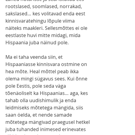
rootslased, soomlased, norrakad, 
sakslased… kes volitavad enda eest 
kinnisvaratehingu lõpule viima 
näiteks maakleri. Sellesmõttes ei ole 
eestlaste huvi mitte midagi, mida 
Hispaania juba näinud pole.
Ma ei taha veenda siin, et 
Hispaaniasse kinnisvara ostmine on 
hea mõte. Heal mõttel peab ikka 
olema mingi sügavus sees. Kui õnne 
pole Eestis, pole seda väga 
tõenäoliselt ka Hispaanias… aga, kes 
tahab olla uudishimulik ja enda 
leidmiseks mõtetega mängida, siis 
saan öelda, et nende samade 
mõtetega mängivad praegusel hetkel 
juba tuhanded inimesed erinevates 