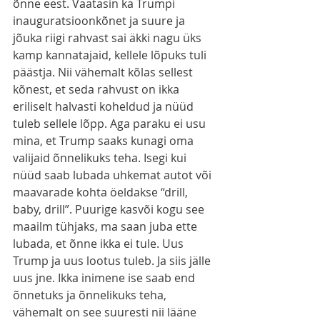
õnne eest. Vaatasin ka Trumpi 
inauguratsioonkõnet ja suure ja 
jõuka riigi rahvast sai äkki nagu üks 
kamp kannatajaid, kellele lõpuks tuli 
päästja. Nii vähemalt kõlas sellest 
kõnest, et seda rahvust on ikka 
eriliselt halvasti koheldud ja nüüd 
tuleb sellele lõpp. Aga paraku ei usu 
mina, et Trump saaks kunagi oma 
valijaid õnnelikuks teha. Isegi kui 
nüüd saab lubada uhkemat autot või 
maavarade kohta öeldakse “drill, 
baby, drill”. Puurige kasvõi kogu see 
maailm tühjaks, ma saan juba ette 
lubada, et õnne ikka ei tule. Uus 
Trump ja uus lootus tuleb. Ja siis jälle 
uus jne. Ikka inimene ise saab end 
õnnetuks ja õnnelikuks teha, 
vähemalt on see suuresti nii lääne 