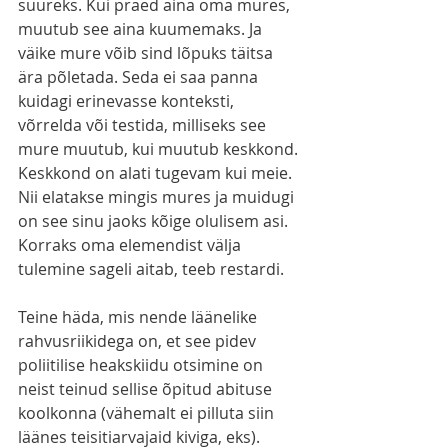
suureks. Kui praed aina oma mures, 
muutub see aina kuumemaks. Ja 
väike mure võib sind lõpuks täitsa 
ära põletada. Seda ei saa panna 
kuidagi erinevasse konteksti, 
võrrelda või testida, milliseks see 
mure muutub, kui muutub keskkond. 
Keskkond on alati tugevam kui meie. 
Nii elatakse mingis mures ja muidugi 
on see sinu jaoks kõige olulisem asi. 
Korraks oma elemendist välja 
tulemine sageli aitab, teeb restardi. 
Teine häda, mis nende läänelike 
rahvusriikidega on, et see pidev 
poliitilise heakskiidu otsimine on 
neist teinud sellise õpitud abituse 
koolkonna (vähemalt ei pilluta siin 
läänes teisitiarvajaid kiviga, eks). 