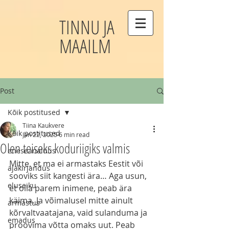
TINNU JA
MAAILM
Post
Kõik postitused
Tiina Kaukvere
Kõik postitused
Jan 22, 2025
6 min read
Olen teiseks koduriigiks valmis
eneseanalüüs
Mitte, et ma ei armastaks Eestit või 
ajakirjandus
sooviks siit kangesti ära… Aga usun, 
eluseiku
et olla parem inimene, peab ära 
käima. Ja võimalusel mitte ainult 
armastus
kõrvaltvaatajana, vaid sulanduma ja 
emadus
proovima võtta omaks uut. Peab 