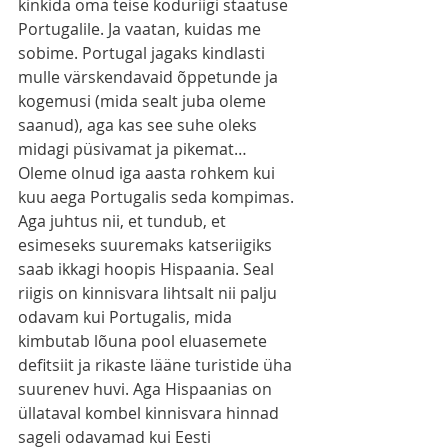
kinkida oma teise koduriigi staatuse 
Portugalile. Ja vaatan, kuidas me 
sobime. Portugal jagaks kindlasti 
mulle värskendavaid õppetunde ja 
kogemusi (mida sealt juba oleme 
saanud), aga kas see suhe oleks 
midagi püsivamat ja pikemat… 
Oleme olnud iga aasta rohkem kui 
kuu aega Portugalis seda kompimas. 
Aga juhtus nii, et tundub, et 
esimeseks suuremaks katseriigiks 
saab ikkagi hoopis Hispaania. Seal 
riigis on kinnisvara lihtsalt nii palju 
odavam kui Portugalis, mida 
kimbutab lõuna pool eluasemete 
defitsiit ja rikaste lääne turistide üha 
suurenev huvi. Aga Hispaanias on 
üllataval kombel kinnisvara hinnad 
sageli odavamad kui Eesti 