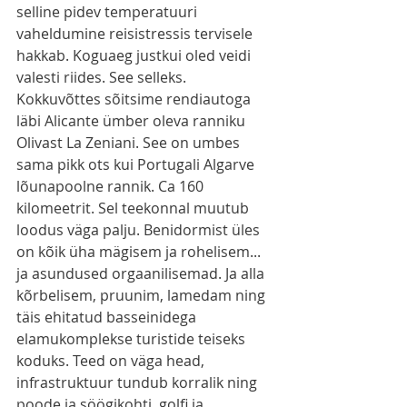
selline pidev temperatuuri 
vaheldumine reisistressis tervisele 
hakkab. Koguaeg justkui oled veidi 
valesti riides. See selleks. 
Kokkuvõttes sõitsime rendiautoga 
läbi Alicante ümber oleva ranniku 
Olivast La Zeniani. See on umbes 
sama pikk ots kui Portugali Algarve 
lõunapoolne rannik. Ca 160 
kilomeetrit. Sel teekonnal muutub 
loodus väga palju. Benidormist üles 
on kõik üha mägisem ja rohelisem... 
ja asundused orgaanilisemad. Ja alla 
kõrbelisem, pruunim, lamedam ning 
täis ehitatud basseinidega 
elamukomplekse turistide teiseks 
koduks. Teed on väga head, 
infrastruktuur tundub korralik ning 
poode ja söögikohti, golfi ja 