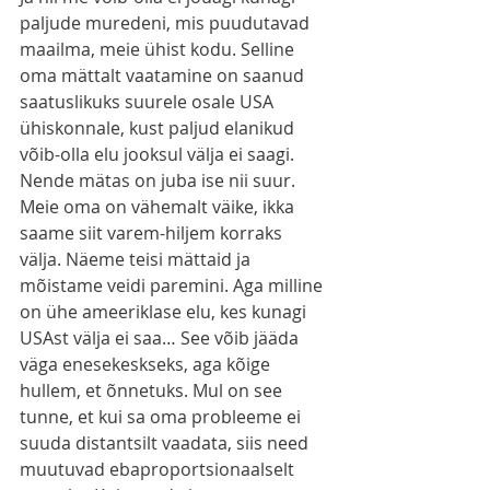
paljude muredeni, mis puudutavad 
maailma, meie ühist kodu. Selline 
oma mättalt vaatamine on saanud 
saatuslikuks suurele osale USA 
ühiskonnale, kust paljud elanikud 
võib-olla elu jooksul välja ei saagi. 
Nende mätas on juba ise nii suur. 
Meie oma on vähemalt väike, ikka 
saame siit varem-hiljem korraks 
välja. Näeme teisi mättaid ja 
mõistame veidi paremini. Aga milline 
on ühe ameeriklase elu, kes kunagi 
USAst välja ei saa… See võib jääda 
väga enesekeskseks, aga kõige 
hullem, et õnnetuks. Mul on see 
tunne, et kui sa oma probleeme ei 
suuda distantsilt vaadata, siis need 
muutuvad ebaproportsionaalselt 