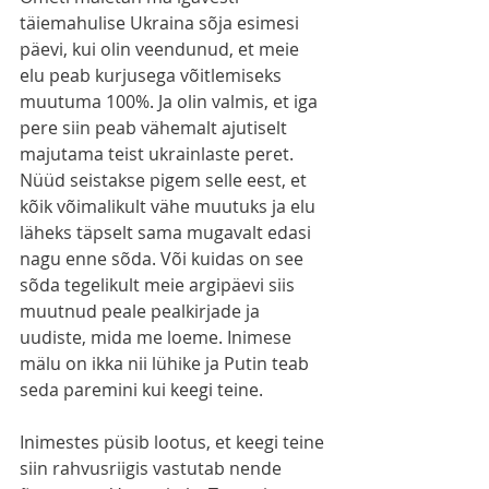
täiemahulise Ukraina sõja esimesi 
päevi, kui olin veendunud, et meie 
elu peab kurjusega võitlemiseks 
muutuma 100%. Ja olin valmis, et iga 
pere siin peab vähemalt ajutiselt 
majutama teist ukrainlaste peret. 
Nüüd seistakse pigem selle eest, et 
kõik võimalikult vähe muutuks ja elu 
läheks täpselt sama mugavalt edasi 
nagu enne sõda. Või kuidas on see 
sõda tegelikult meie argipäevi siis 
muutnud peale pealkirjade ja 
uudiste, mida me loeme. Inimese 
mälu on ikka nii lühike ja Putin teab 
seda paremini kui keegi teine.
Inimestes püsib lootus, et keegi teine 
siin rahvusriigis vastutab nende 