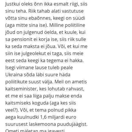
Justkui oleks õnn ikka esmalt riigi, siis 
sinu teha. Riik tahab alati vastutuse 
võtta sinu ebaõnnes, keegi on süüdi 
(aga mitte sina ise). Milline poliitiline 
jõud on julgenud öelda, et kuule, kui 
sa pensionit ei korja ise, siis riik sulle 
ka seda maksta ei jõua. Või, et kui me 
siin ise julgeolekut ei taga, siis meie 
eest seda keegi ka tegema ei hakka. 
Isegi viimane lause tuleb peale 
Ukraina sõda läbi suure häda 
poliitikute suust välja. Meil on ametis 
kaitseminister, kes lohutab rahvast, 
et me ei saa liiga palju makse enda 
kaitsmiseks koguda (aga kes siis 
veel?). Või, et tema polnud pikka 
aega kuulnudki 1,6 miljardi euro 
suurusest laskemoona puudujäägist. 
Ometi mäletan ma igavesti 