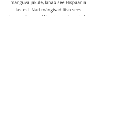
mänguväljakule, kihab see Hispaania 
lastest. Nad mängivad liiva sees 
jaanuarikuus sokkis piraate, kuu sirab, 
lained loksuvad. Õues on hea olla, kõik 
mured korraks kaovad.