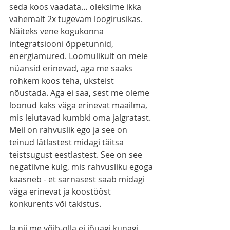
seda koos vaadata… oleksime ikka 
vähemalt 2x tugevam löögirusikas. 
Näiteks vene kogukonna 
integratsiooni õppetunnid, 
energiamured. Loomulikult on meie 
nüansid erinevad, aga me saaks 
rohkem koos teha, üksteist 
nõustada. Aga ei saa, sest me oleme 
loonud kaks väga erinevat maailma, 
mis leiutavad kumbki oma jalgratast. 
Meil on rahvuslik ego ja see on 
teinud lätlastest midagi täitsa 
teistsugust eestlastest. See on see 
negatiivne külg, mis rahvusliku egoga 
kaasneb - et sarnasest saab midagi 
väga erinevat ja koostööst 
konkurents või takistus.
Ja nii me võib-olla ei jõuagi kunagi 