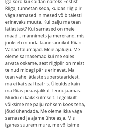
Iga kord kui sõidan näiteks Eestist 
Riiga, tunnetan seda, kuidas riigipiir 
väga sarnased inimesed võib täiesti 
erinevaks muuta. Kui palju ma tean 
lätlastest? Kui sarnased on meie 
maad… männimets ja mererand, mis 
jookseb mööda läänerannikut Riiani. 
Vanad talumajad. Meie ajalugu. Me 
oleme sarnasemad kui me eales 
arvata oskame, sest riigipiir on meist 
teinud midagi päris erinevat. Ma 
tean vähe lätlaste superstaaridest, 
ma ei käi seal teatris. Üleüldse käin 
ma Riias peaasjalikult lennujaamas. 
Muidu ei käikski ilmselt. Tegelikult 
võiksime me palju rohkem koos teha, 
jõud ühendada. Me oleme ikka väga 
sarnased ja ajame ühte asja. Mis 
iganes suurem mure, me võiksime 