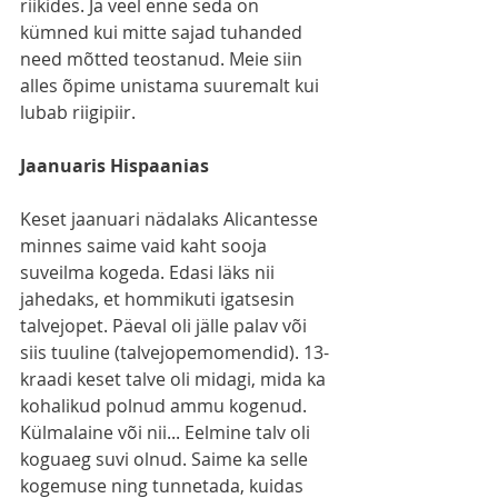
riikides. Ja veel enne seda on 
kümned kui mitte sajad tuhanded 
need mõtted teostanud. Meie siin 
alles õpime unistama suuremalt kui 
lubab riigipiir.
Jaanuaris Hispaanias
Keset jaanuari nädalaks Alicantesse 
minnes saime vaid kaht sooja 
suveilma kogeda. Edasi läks nii 
jahedaks, et hommikuti igatsesin 
talvejopet. Päeval oli jälle palav või 
siis tuuline (talvejopemomendid). 13-
kraadi keset talve oli midagi, mida ka 
kohalikud polnud ammu kogenud. 
Külmalaine või nii... Eelmine talv oli 
koguaeg suvi olnud. Saime ka selle 
kogemuse ning tunnetada, kuidas 