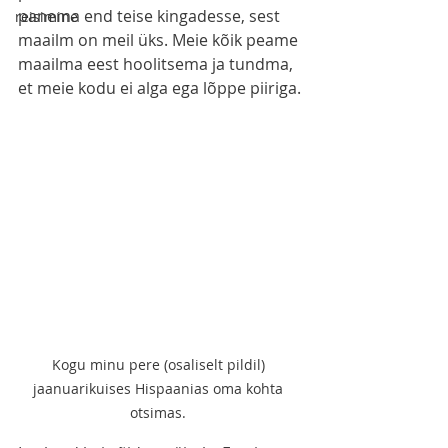
panema end teise kingadesse, sest 
reisimine
maailm on meil üks. Meie kõik peame 
maailma eest hoolitsema ja tundma, 
et meie kodu ei alga ega lõppe piiriga.
Kogu minu pere (osaliselt pildil) 
jaanuarikuises Hispaanias oma kohta 
otsimas. 