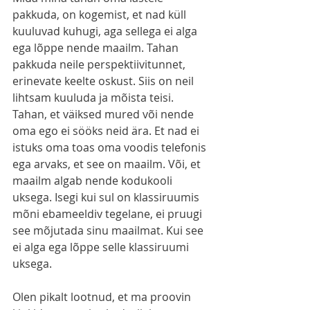
pakkuda, on kogemist, et nad küll 
kuuluvad kuhugi, aga sellega ei alga 
ega lõppe nende maailm. Tahan 
pakkuda neile perspektiivitunnet, 
erinevate keelte oskust. Siis on neil 
lihtsam kuuluda ja mõista teisi. 
Tahan, et väiksed mured või nende 
oma ego ei sööks neid ära. Et nad ei 
istuks oma toas oma voodis telefonis 
ega arvaks, et see on maailm. Või, et 
maailm algab nende kodukooli 
uksega. Isegi kui sul on klassiruumis 
mõni ebameeldiv tegelane, ei pruugi 
see mõjutada sinu maailmat. Kui see 
ei alga ega lõppe selle klassiruumi 
uksega.
Olen pikalt lootnud, et ma proovin 