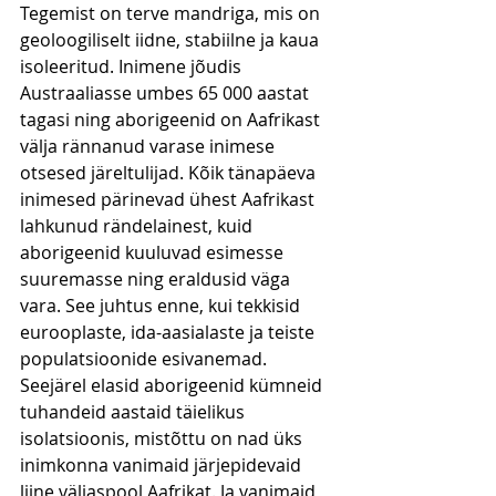
Tegemist on terve mandriga, mis on 
geoloogiliselt iidne, stabiilne ja kaua 
isoleeritud. Inimene jõudis 
Austraaliasse umbes 65 000 aastat 
tagasi ning aborigeenid on Aafrikast 
välja rännanud varase inimese 
otsesed järeltulijad. Kõik tänapäeva 
inimesed pärinevad ühest Aafrikast 
lahkunud rändelainest, kuid 
aborigeenid kuuluvad esimesse 
suuremasse ning eraldusid väga 
vara. See juhtus enne, kui tekkisid 
eurooplaste, ida-aasialaste ja teiste 
populatsioonide esivanemad. 
Seejärel elasid aborigeenid kümneid 
tuhandeid aastaid täielikus 
isolatsioonis, mistõttu on nad üks 
inimkonna vanimaid järjepidevaid 
liine väljaspool Aafrikat. Ja vanimaid 