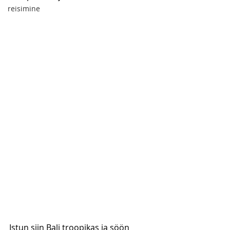
reisimine
Istun siin Bali troopikas ja söön 