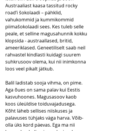
Austraaliast kaasa tassitud rocky 
road’i šokolaadi – pähklid, 
vahukommid ja kummikommid 
piimašokolaadi sees. Kes tuleb selle 
peale, et selline magusahunnik kokku 
klopsida - austraallased, britid, 
ameeriklased. Geneetiliselt saab neil 
rahvastel kindlasti kuidagi suurem 
suhkrusoov olema, kui nii inimkonna 
loos veel pikalt jätkub. 
Balil ladistab sooja vihma, on pime. 
Aga õues on sama palav kui Eestis 
kasvuhoones. Magusasoov kaob 
koos üleüldise toiduvajadusega. 
Kõht läheb sellises niiskuses ja 
palavuses tühjaks väga harva. Võib-
olla üks kord päevas. Ega ma nii 