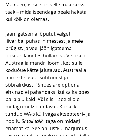
Ma näen, et see on selle maa rahva 
taak – mida iseendaga peale hakata, 
kui kõik on olemas.
Jään igatsema lõputut valget 
liivariba, puhas inimestest ja meie 
prügist. Ja veel jään igatsema 
ookeanilainetes hullamist. Veidraid 
Austraalia mandri loomi, kes sulle 
koduõue kätte jalutavad. Austraalia 
inimeste lebot suhtumist ja 
sõbralikkust. “Shoes are optional” 
ehk nad ei pahandaks, kui sa ka poes 
paljajalu käid. Või siis – see ei ole 
midagi imekspandavat. Kohalik 
tundub WA-s küll väga aktsepteeriv ja 
hooliv. 
Small talk
’i taga on midagi 
enamat ka. See on justkui harjumus 
teisi märgata ja neile naeratada. Olla 