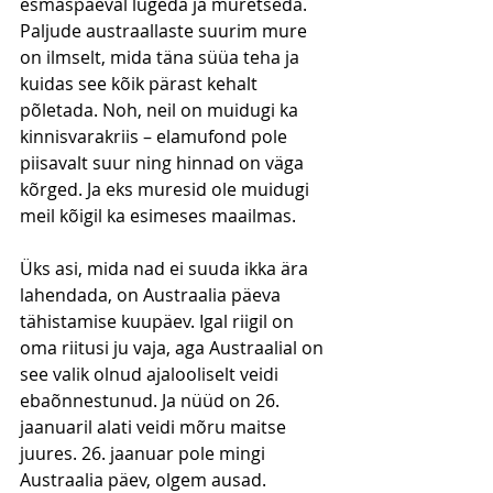
esmaspäeval lugeda ja muretseda. 
Paljude austraallaste suurim mure 
on ilmselt, mida täna süüa teha ja 
kuidas see kõik pärast kehalt 
põletada. Noh, neil on muidugi ka 
kinnisvarakriis – elamufond pole 
piisavalt suur ning hinnad on väga 
kõrged. Ja eks muresid ole muidugi 
meil kõigil ka esimeses maailmas.
Üks asi, mida nad ei suuda ikka ära 
lahendada, on Austraalia päeva 
tähistamise kuupäev. Igal riigil on 
oma riitusi ju vaja, aga Austraalial on 
see valik olnud ajalooliselt veidi 
ebaõnnestunud. Ja nüüd on 26. 
jaanuaril alati veidi mõru maitse 
juures. 26. jaanuar pole mingi 
Austraalia päev, olgem ausad. 