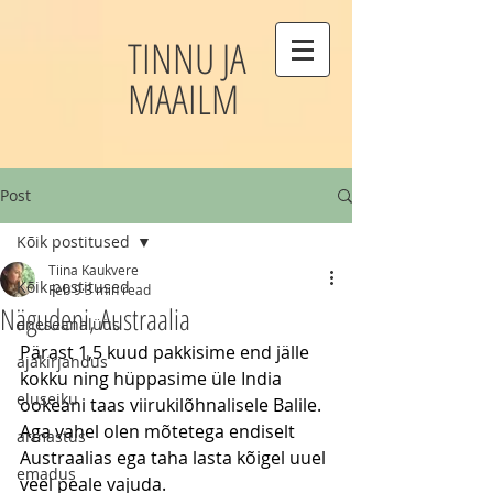
TINNU JA
MAAILM
Post
Kõik postitused
Tiina Kaukvere
Kõik postitused
Feb 9
3 min read
Nägudeni, Austraalia
eneseanalüüs
Pärast 1,5 kuud pakkisime end jälle 
ajakirjandus
kokku ning hüppasime üle India 
eluseiku
ookeani taas viirukilõhnalisele Balile. 
Aga vahel olen mõtetega endiselt 
armastus
Austraalias ega taha lasta kõigel uuel 
emadus
veel peale vajuda. 