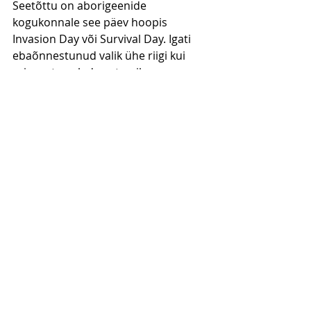
Seetõttu on aborigeenide 
kogukonnale see päev hoopis 
Invasion Day või Survival Day. Igati 
ebaõnnestunud valik ühe riigi kui 
erinevate paledega terviku 
tähistamiseks. Ja nüüd peab 
peaminister tegema igasuguseid 
tobedusi ja hookuspookust, et 
näidata, et ta on sel päeval ka 
aborigeenide peaminister – ümber 
tule tantsima jne. Päev ise on ka 
selline järjekordne grillimispäev, 
milleks eraldi põhjust austraallasel 
vaja pole. Iga päev grillitakse nagunii. 
Olgu siis vähemalt see hetk, mil 
mõeldakse tagasi oma loo 
kujunemisele. Mis oli enne, mis on 
nüüd. Eks ole näha, kaua sellist 
mõrudat pidupäeva veel tähistatakse 