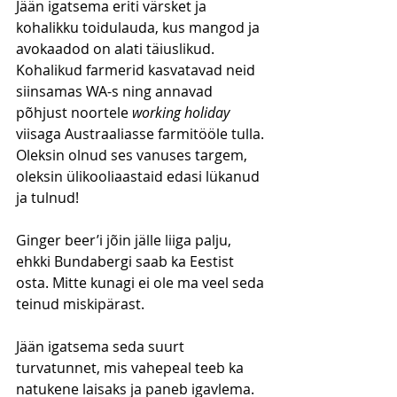
Jään igatsema eriti värsket ja 
kohalikku toidulauda, kus mangod ja 
avokaadod on alati täiuslikud. 
Kohalikud farmerid kasvatavad neid 
siinsamas WA-s ning annavad 
põhjust noortele 
working holiday
viisaga Austraaliasse farmitööle tulla. 
Oleksin olnud ses vanuses targem, 
oleksin ülikooliaastaid edasi lükanud 
ja tulnud! 
Ginger beer’i jõin jälle liiga palju, 
ehkki Bundabergi saab ka Eestist 
osta. Mitte kunagi ei ole ma veel seda 
teinud miskipärast.
Jään igatsema seda suurt 
turvatunnet, mis vahepeal teeb ka 
natukene laisaks ja paneb igavlema. 