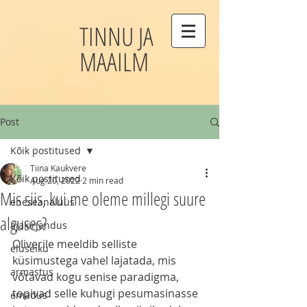
TINNU JA
MAAILM
Post
Kõik postitused
Tiina Kaukvere
Kõik postitused
Aug 20, 2022
2 min read
Mis siis, kui me oleme millegi suure
eneseanalüüs
alguses?
ajakirjandus
Oliverile meeldib selliste 
eluseiku
küsimustega vahel lajatada, mis 
armastus
võtavad kogu senise paradigma, 
topivad selle kuhugi pesumasinasse 
emadus