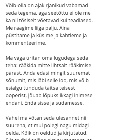
Võib-olla on ajakirjanikud vabamad 
seda tegema, aga seetõttu ei ole me 
ka nii tõsiselt võetavad kui teadlased. 
Me räägime liiga palju. Aina 
püstitame ja küsime ja kahtleme ja 
kommenteerime. 
Ma väga üritan oma lugudega seda 
teha: rääkida mitte lihtsalt rääkimise 
pärast. Anda edasi mingit suuremat 
sõnumit, mis läbi selle loo, mis võib 
esialgu tunduda täitsa teisest 
ooperist, jõuab lõpuks ikkagi inimese 
endani. Enda sisse ja südamesse. 
Vahel ma võtan seda ülesannet nii 
suurena, et mul polegi nagu midagi 
öelda. Kõik on öeldud ja kirjutatud. 