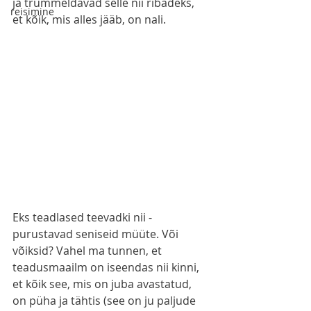
ja trummeldavad selle nii ribadeks, 
reisimine
et kõik, mis alles jääb, on nali.
Eks teadlased teevadki nii - 
purustavad seniseid müüte. Või 
võiksid? Vahel ma tunnen, et 
teadusmaailm on iseendas nii kinni, 
et kõik see, mis on juba avastatud, 
on püha ja tähtis (see on ju paljude 