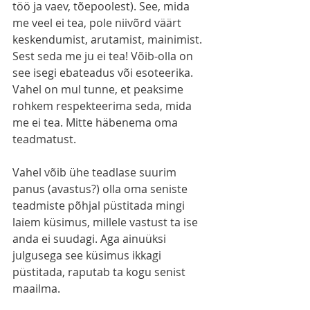
töö ja vaev, tõepoolest). See, mida 
me veel ei tea, pole niivõrd väärt 
keskendumist, arutamist, mainimist. 
Sest seda me ju ei tea! Võib-olla on 
see isegi ebateadus või esoteerika. 
Vahel on mul tunne, et peaksime 
rohkem respekteerima seda, mida 
me ei tea. Mitte häbenema oma 
teadmatust.
Vahel võib ühe teadlase suurim 
panus (avastus?) olla oma seniste 
teadmiste põhjal püstitada mingi 
laiem küsimus, millele vastust ta ise 
anda ei suudagi. Aga ainuüksi 
julgusega see küsimus ikkagi 
püstitada, raputab ta kogu senist 
maailma. 