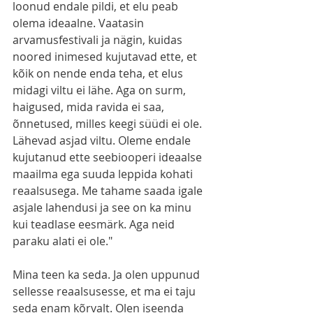
loonud endale pildi, et elu peab 
olema ideaalne. Vaatasin 
arvamusfestivali ja nägin, kuidas 
noored inimesed kujutavad ette, et 
kõik on nende enda teha, et elus 
midagi viltu ei lähe. Aga on surm, 
haigused, mida ravida ei saa, 
õnnetused, milles keegi süüdi ei ole. 
Lähevad asjad viltu. Oleme endale 
kujutanud ette seebiooperi ideaalse 
maailma ega suuda leppida kohati 
reaalsusega. Me tahame saada igale 
asjale lahendusi ja see on ka minu 
kui teadlase eesmärk. Aga neid 
paraku alati ei ole."
Mina teen ka seda. Ja olen uppunud 
sellesse reaalsusesse, et ma ei taju 
seda enam kõrvalt. Olen iseenda 