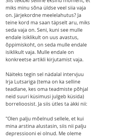
Siis tekibki selline eksinu moment, et 
miks minu sõna üldse veel siia vaja 
on. Järjekordne meelelahutus? Ja 
teine kord ma saan täpselt aru, miks 
seda vaja on. Seni, kuni see mulle 
endale isiklikult on uus avastus, 
õppimiskoht, on seda mulle endale 
isiklikult vaja. Mulle endale on 
konkreetse artikli kirjutamist vaja. 
Näiteks tegin sel nädalal intervjuu 
Irja Lutsariga (tema on ka selline 
teadlane, kes oma teadmiste põhjal 
neid suuri küsimusi julgeb küsida) 
borrelioosist. Ja siis ütles ta äkki nii:
"Olen palju mõelnud sellele, et kui 
mina arstina alustasin, siis nii palju 
depressiooni ei olnud. Me oleme 