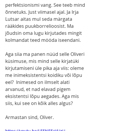
perfektsionismi vang. See teeb mind 
õnnetuks. Just viimasel ajal. Ja Irja 
Lutsar aitas mul seda märgata 
rääkides puukborrelioosist. Ma 
jõudsin oma lugu kirjutades mingit 
kolmandat teed mööda iseendani.
Aga siia ma panen nüüd selle Oliveri 
küsimuse, mis mind selle kirjatüki 
kirjutamiseni üle pika aja viis: oleme 
me inimeksistentsi koidiku või lõpu 
eel?  Inimesed on ilmselt alati 
arvanud, et nad elavad pigem 
eksistentsi lõpu aegades. Aga mis 
siis, kui see on kõik alles algus?
Armastan sind, Oliver.
https://youtu.be/LEENEFaVUzU