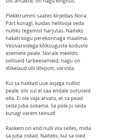
siis antakse, on nagu kingitus.”
Plekktrummi saates kirjeldas Nora 
Pärt kunagi, kuidas helilooja seda 
nulliks tegemist harjutas. Näiteks 
hakati kogu perekonnaga maalima. 
Vesivärvidega kõiksuguste koduste 
esemete peale. Norale meeldis 
selliseid tarbeesemeid, nagu on 
lõikelaud või lillepott, värvida. 
Kui sa hakkad uue asjaga nullist 
peale, siis sul ei saa endale ootuseid 
olla. Ei ole vaja arvata, et sa pead 
seda juba oskama. Sa pole ju seda 
kunagi varem teinud!
Raskem on end nulli viia selles, mida 
sa juba oskad. Näiteks, kui sa oled 