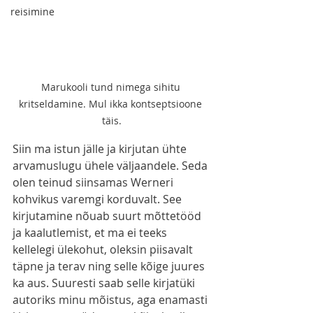
reisimine
Marukooli tund nimega sihitu 
kritseldamine. Mul ikka kontseptsioone 
täis.
Siin ma istun jälle ja kirjutan ühte 
arvamuslugu ühele väljaandele. Seda 
olen teinud siinsamas Werneri 
kohvikus varemgi korduvalt. See 
kirjutamine nõuab suurt mõttetööd 
ja kaalutlemist, et ma ei teeks 
kellelegi ülekohut, oleksin piisavalt 
täpne ja terav ning selle kõige juures 
ka aus. Suuresti saab selle kirjatüki 
autoriks minu mõistus, aga enamasti 