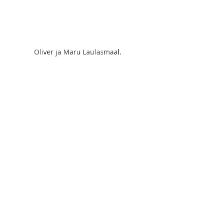
Oliver ja Maru Laulasmaal.
Hurda pargis on selline puu, märkasin 
nüüd, kui olin kaks aastat sellest mööda 
käinud. 