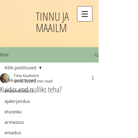
TINNU JA
MAAILM
Post
Kõik postitused
Tiina Kaukvere
Kõik postitused
Oct 8, 2020
2 min read
Kuidas end nulliks teha?
eneseanalüüs
ajakirjandus
eluseiku
armastus
emadus