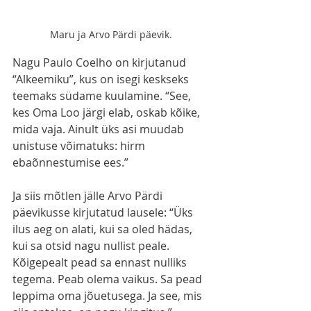
Maru ja Arvo Pärdi päevik.
Nagu Paulo Coelho on kirjutanud 
“Alkeemiku”, kus on isegi keskseks 
teemaks südame kuulamine. “See, 
kes Oma Loo järgi elab, oskab kõike, 
mida vaja. Ainult üks asi muudab 
unistuse võimatuks: hirm 
ebaõnnestumise ees.”
Ja siis mõtlen jälle Arvo Pärdi 
päevikusse kirjutatud lausele: “Üks 
ilus aeg on alati, kui sa oled hädas, 
kui sa otsid nagu nullist peale. 
Kõigepealt pead sa ennast nulliks 
tegema. Peab olema vaikus. Sa pead 
leppima oma jõuetusega. Ja see, mis 