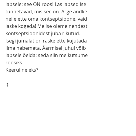
lapsele: see ON roos! Las lapsed ise 
tunnetavad, mis see on. Ärge andke 
neile ette oma kontseptsioone, vaid 
laske kogeda! Me ise oleme nendest 
kontseptsioonidest juba rikutud. 
Isegi jumalat on raske ette kujutada 
ilma habemeta. Äärmisel juhul võib 
lapsele öelda: seda siin me kutsume 
roosiks. 
Keeruline eks? 
:) 