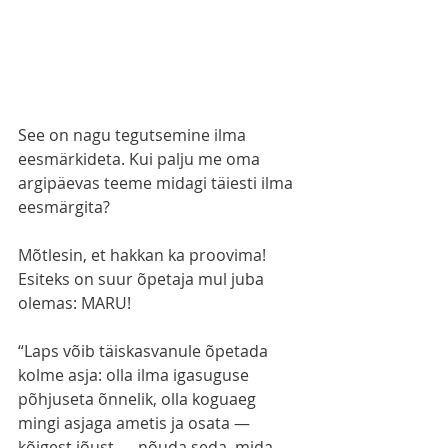
See on nagu tegutsemine ilma 
eesmärkideta. Kui palju me oma 
argipäevas teeme midagi täiesti ilma 
eesmärgita? 
Mõtlesin, et hakkan ka proovima! 
Esiteks on suur õpetaja mul juba 
olemas: MARU! 
“Laps võib täiskasvanule õpetada 
kolme asja: olla ilma igasuguse 
põhjuseta õnnelik, olla koguaeg 
mingi asjaga ametis ja osata — 
kõigest jõust — nõuda seda, mida 