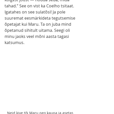
tahad.” See on vist ka Coelho tsitaat. 
Igatahes on see sulatõsi! Ja pole 
suuremat eesmärkideta tegutsemise 
õpetajat kui Maru. Ta on juba mind 
õpetanud sihitult uitama. Seegi oli 
minu jaoks veel mõni aasta tagasi 
katsumus. 
Neid kive tõi Maru peo kaupa ja asetas 