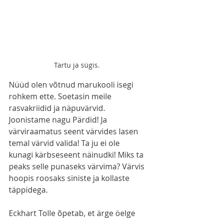
Tartu ja sügis. 
Nüüd olen võtnud marukooli isegi 
rohkem ette. Soetasin meile 
rasvakriidid ja näpuvärvid. 
Joonistame nagu Pärdid! Ja 
värviraamatus seent värvides lasen 
temal värvid valida! Ta ju ei ole 
kunagi kärbseseent näinudki! Miks ta 
peaks selle punaseks värvima? Värvis 
hoopis roosaks siniste ja kollaste 
täppidega.
Eckhart Tolle õpetab, et ärge öelge 