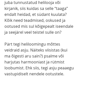
juba tunnustatud helilooja või 
kirjanik, siis kuidas sa selle “taaga” 
endalt heidad, et südant kuulata? 
Kõik need teadmised, oskused ja 
ootused mis sul kõigepealt iseendale 
ja seejärel veel teistel sulle on? 
Pärt tegi heliloomingu mõttes 
veidraid asju. Näiteks viisistas (kui 
ma õigesti aru sain?) psalme või 
harjutas harmooniast ja rütmist 
loobumist. Ehk siis, tegi asju peaaegu 
vastupidiselt nendele ootustele. 