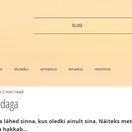
BLOGI
us
eluseiku
armastus
emadus
reisimine
0
2 min read
ndaga
 lähed sinna, kus oledki ainult sina. Näiteks mets
a hakkab...