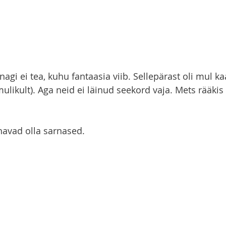
nagi ei tea, kuhu fantaasia viib. Sellepärast oli mul ka
likult). Aga neid ei läinud seekord vaja. Mets rääkis
havad olla sarnased.