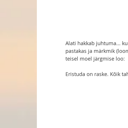
Alati hakkab juhtuma... ku
pastakas ja märkmik (loomu
teisel moel järgmise loo:
Eristuda on raske. Kõik ta