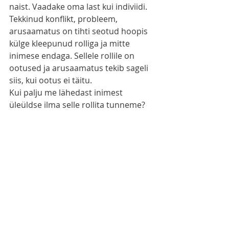
naist. Vaadake oma last kui indiviidi. 
Tekkinud konflikt, probleem, 
arusaamatus on tihti seotud hoopis 
külge kleepunud rolliga ja mitte 
inimese endaga. Sellele rollile on 
ootused ja arusaamatus tekib sageli 
siis, kui ootus ei täitu.  
Kui palju me lähedast inimest 
üleüldse ilma selle rollita tunneme? 
Kas mina jõudsin tundma õppida 
oma vanaema kui naist, kui 
indiviidid? Kahtlen selles.
eluseiku
armastus
emadus