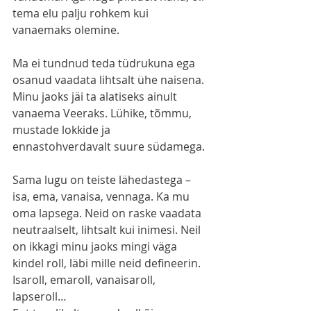
tema elu palju rohkem kui 
vanaemaks olemine.
Ma ei tundnud teda tüdrukuna ega 
osanud vaadata lihtsalt ühe naisena. 
Minu jaoks jäi ta alatiseks ainult 
vanaema Veeraks. Lühike, tõmmu, 
mustade lokkide ja 
ennastohverdavalt suure südamega.
Sama lugu on teiste lähedastega – 
isa, ema, vanaisa, vennaga. Ka mu 
oma lapsega. Neid on raske vaadata 
neutraalselt, lihtsalt kui inimesi. Neil 
on ikkagi minu jaoks mingi väga 
kindel roll, läbi mille neid defineerin. 
Isaroll, emaroll, vanaisaroll, 
lapseroll…