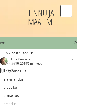
TINNU JA
MAAILM
Post
Kõik postitused
Tiina Kaukvere
Kõik postitused
Jan 16, 2019
2 min read
Juured
eneseanalüüs
ajakirjandus
eluseiku
armastus
emadus