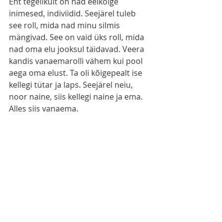
Ent tegelikult on nad eelkõige 
inimesed, indiviidid. Seejärel tuleb 
see roll, mida nad minu silmis 
mängivad. See on vaid üks roll, mida 
nad oma elu jooksul täidavad. Veera 
kandis vanaemarolli vähem kui pool 
aega oma elust. Ta oli kõigepealt ise 
kellegi tütar ja laps. Seejärel neiu, 
noor naine, siis kellegi naine ja ema. 
Alles siis vanaema.