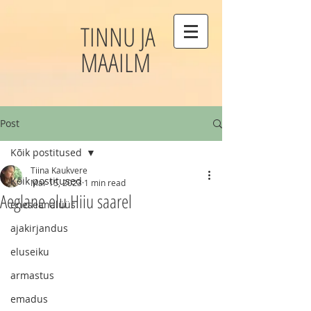
TINNU JA
MAAILM
Post
Kõik postitused
Tiina Kaukvere
Kõik postitused
Mar 15, 2023
1 min read
Aeglane elu Hiiu saarel
eneseanalüüs
ajakirjandus
eluseiku
armastus
emadus