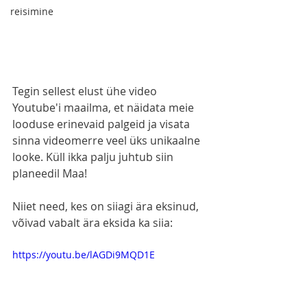
reisimine
Tegin sellest elust ühe video 
Youtube'i maailma, et näidata meie 
looduse erinevaid palgeid ja visata 
sinna videomerre veel üks unikaalne 
looke. Küll ikka palju juhtub siin 
planeedil Maa! 
Niiet need, kes on siiagi ära eksinud, 
võivad vabalt ära eksida ka siia:
https://youtu.be/lAGDi9MQD1E