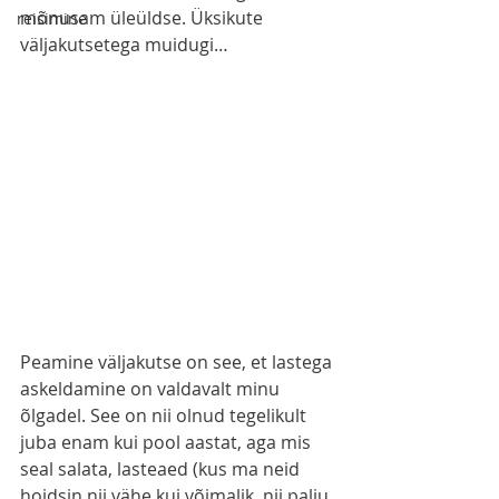
mõnusam üleüldse. Üksikute 
reisimine
väljakutsetega muidugi…
Peamine väljakutse on see, et lastega 
askeldamine on valdavalt minu 
õlgadel. See on nii olnud tegelikult 
juba enam kui pool aastat, aga mis 
seal salata, lasteaed (kus ma neid 
hoidsin nii vähe kui võimalik, nii palju 