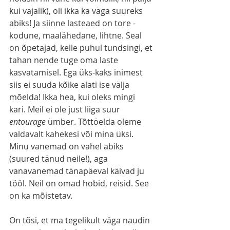
kui vajalik), oli ikka ka väga suureks 
abiks! Ja siinne lasteaed on tore - 
kodune, maalähedane, lihtne. Seal 
on õpetajad, kelle puhul tundsingi, et 
tahan nende tuge oma laste 
kasvatamisel. Ega üks-kaks inimest 
siis ei suuda kõike alati ise välja 
mõelda! Ikka hea, kui oleks mingi 
kari. Meil ei ole just liiga suur 
entourage 
ümber. Tõttöelda oleme 
valdavalt kahekesi või mina üksi. 
Minu vanemad on vahel abiks 
(suured tänud neile!), aga 
vanavanemad tänapäeval käivad ju 
tööl. Neil on omad hobid, reisid. See 
on ka mõistetav.
On tõsi, et ma tegelikult väga naudin 