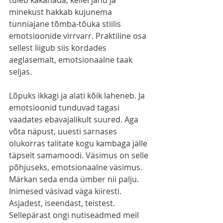
minekust hakkab kujunema 
tunniajane tõmba-tõuka stiilis 
emotsioonide virrvarr. Praktiline osa 
sellest liigub siis kordades 
aeglasemalt, emotsionaalne taak 
seljas. 
Lõpuks ikkagi ja alati kõik laheneb. Ja 
emotsioonid tunduvad tagasi 
vaadates ebavajalikult suured. Aga 
võta näpust, uuesti sarnases 
olukorras talitate kogu kambaga jälle 
täpselt samamoodi. Väsimus on selle 
põhjuseks, emotsionaalne väsimus. 
Märkan seda enda ümber nii palju. 
Inimesed väsivad väga kiiresti. 
Asjadest, iseendast, teistest. 
Sellepärast ongi nutiseadmed meil 