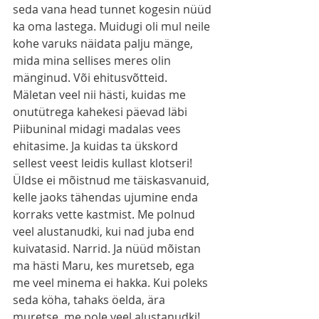
seda vana head tunnet kogesin nüüd 
ka oma lastega. Muidugi oli mul neile 
kohe varuks näidata palju mänge, 
mida mina sellises meres olin 
mänginud. Või ehitusvõtteid. 
Mäletan veel nii hästi, kuidas me 
onutütrega kahekesi päevad läbi 
Piibuninal midagi madalas vees 
ehitasime. Ja kuidas ta ükskord 
sellest veest leidis kullast klotseri! 
Üldse ei mõistnud me täiskasvanuid, 
kelle jaoks tähendas ujumine enda 
korraks vette kastmist. Me polnud 
veel alustanudki, kui nad juba end 
kuivatasid. Narrid. Ja nüüd mõistan 
ma hästi Maru, kes muretseb, ega 
me veel minema ei hakka. Kui poleks 
seda köha, tahaks öelda, ära 
muretse, me pole veel alustanudki! 