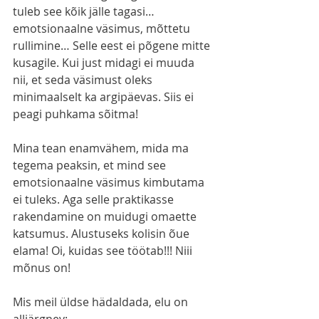
tuleb see kõik jälle tagasi… 
emotsionaalne väsimus, mõttetu 
rullimine… Selle eest ei põgene mitte 
kusagile. Kui just midagi ei muuda 
nii, et seda väsimust oleks 
minimaalselt ka argipäevas. Siis ei 
peagi puhkama sõitma!
Mina tean enamvähem, mida ma 
tegema peaksin, et mind see 
emotsionaalne väsimus kimbutama 
ei tuleks. Aga selle praktikasse 
rakendamine on muidugi omaette 
katsumus. Alustuseks kolisin õue 
elama! Oi, kuidas see töötab!!! Niii 
mõnus on!
Mis meil üldse hädaldada, elu on 
alljärgnev: