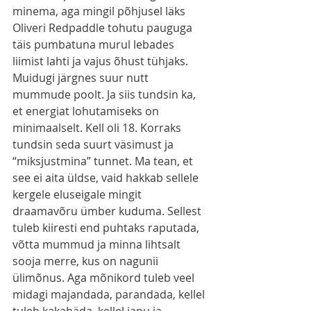
minema, aga mingil põhjusel läks 
Oliveri Redpaddle tohutu pauguga 
täis pumbatuna murul lebades 
liimist lahti ja vajus õhust tühjaks. 
Muidugi järgnes suur nutt 
mummude poolt. Ja siis tundsin ka, 
et energiat lohutamiseks on 
minimaalselt. Kell oli 18. Korraks 
tundsin seda suurt väsimust ja 
“miksjustmina” tunnet. Ma tean, et 
see ei aita üldse, vaid hakkab sellele 
kergele eluseigale mingit 
draamavõru ümber kuduma. Sellest 
tuleb kiiresti end puhtaks raputada, 
võtta mummud ja minna lihtsalt 
sooja merre, kus on nagunii 
ülimõnus. Aga mõnikord tuleb veel 
midagi majandada, parandada, kellel 
tuleb kakahäda, kellel janu ja 