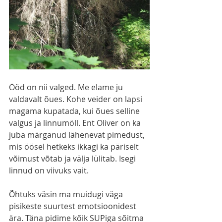
Ööd on nii valged. Me elame ju 
valdavalt õues. Kohe veider on lapsi 
magama kupatada, kui õues selline 
valgus ja linnumöll. Ent Oliver on ka 
juba märganud lähenevat pimedust, 
mis öösel hetkeks ikkagi ka päriselt 
võimust võtab ja välja lülitab. Isegi 
linnud on viivuks vait.
Õhtuks väsin ma muidugi väga 
pisikeste suurtest emotsioonidest 
ära. Täna pidime kõik SUPiga sõitma 