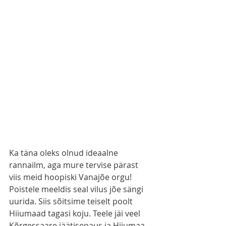
Ka täna oleks olnud ideaalne 
rannailm, aga mure tervise pärast 
viis meid hoopiski Vanajõe orgu! 
Poistele meeldis seal vilus jõe sängi 
uurida. Siis sõitsime teiselt poolt 
Hiiumaad tagasi koju. Teele jäi veel 
Kõrgessaare jäätisepaus ja Hiiumaa 