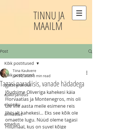
TINNU JA
MAAILM
Post
Kõik postitused
Tiina Kaukvere
Kõik postitused
Jun 30, 2023
3 min read
Tagasi paradiisis, vanade hädadega
eneseanalüüs
Jõudsime Oliveriga kahekesi käia 
ajakirjandus
Horvaatias ja Montenegros, mis oli 
eluseiku
üle viie aasta meile esimene reis 
lihtsalt kahekesi… Eks see kõik ole 
armastus
omaette lugu. Nüüd oleme tagasi 
emadus
Hiiumaal, kus on suvel kõige 