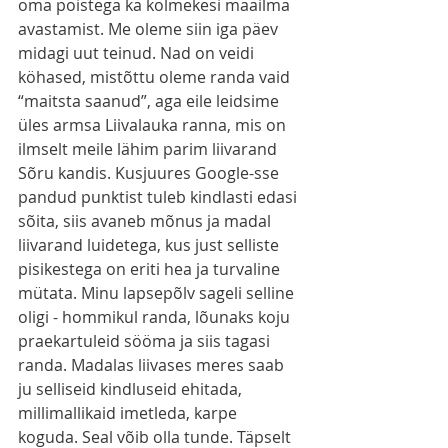
oma poistega ka kolmekesi maailma 
avastamist. Me oleme siin iga päev 
midagi uut teinud. Nad on veidi 
köhased, mistõttu oleme randa vaid 
“maitsta saanud”, aga eile leidsime 
üles armsa Liivalauka ranna, mis on 
ilmselt meile lähim parim liivarand 
Sõru kandis. Kusjuures Google-sse 
pandud punktist tuleb kindlasti edasi 
sõita, siis avaneb mõnus ja madal 
liivarand luidetega, kus just selliste 
pisikestega on eriti hea ja turvaline 
mütata. Minu lapsepõlv sageli selline 
oligi - hommikul randa, lõunaks koju 
praekartuleid sööma ja siis tagasi 
randa. Madalas liivases meres saab 
ju selliseid kindluseid ehitada, 
millimallikaid imetleda, karpe 
koguda. Seal võib olla tunde. Täpselt 