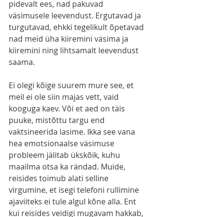
pidevalt ees, nad pakuvad 
väsimusele leevendust. Ergutavad ja 
turgutavad, ehkki tegelikult õpetavad 
nad meid üha kiiremini väsima ja 
kiiremini ning lihtsamalt leevendust 
saama. 
Ei olegi kõige suurem mure see, et 
meil ei ole siin majas vett, vaid 
kooguga kaev. Või et aed on täis 
puuke, mistõttu targu end 
vaktsineerida lasime. Ikka see vana 
hea emotsionaalse väsimuse 
probleem jälitab ükskõik, kuhu 
maailma otsa ka rändad. Muide, 
reisides toimub alati selline 
virgumine, et isegi telefoni rullimine 
ajaviiteks ei tule algul kõne alla. Ent 
kui reisides veidigi mugavam hakkab, 