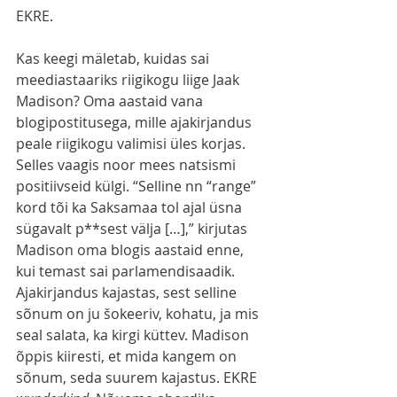
EKRE.
Kas keegi mäletab, kuidas sai 
meediastaariks riigikogu liige Jaak 
Madison? Oma aastaid vana 
blogipostitusega, mille ajakirjandus 
peale riigikogu valimisi üles korjas. 
Selles vaagis noor mees natsismi 
positiivseid külgi. “Selline nn “range” 
kord tõi ka Saksamaa tol ajal üsna 
sügavalt p**sest välja […],” kirjutas 
Madison oma blogis aastaid enne, 
kui temast sai parlamendisaadik. 
Ajakirjandus kajastas, sest selline 
sõnum on ju šokeeriv, kohatu, ja mis 
seal salata, ka kirgi küttev. Madison 
õppis kiiresti, et mida kangem on 
sõnum, seda suurem kajastus. EKRE 