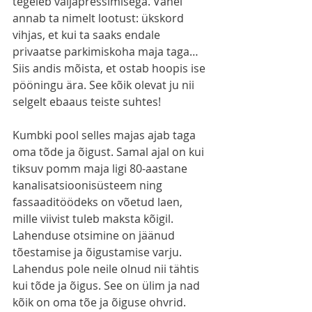
tegeleb väljapressimisega. Vahel 
annab ta nimelt lootust: ükskord 
vihjas, et kui ta saaks endale 
privaatse parkimiskoha maja taga… 
Siis andis mõista, et ostab hoopis ise 
pööningu ära. See kõik olevat ju nii 
selgelt ebaaus teiste suhtes!
Kumbki pool selles majas ajab taga 
oma tõde ja õigust. Samal ajal on kui 
tiksuv pomm maja ligi 80-aastane 
kanalisatsioonisüsteem ning 
fassaaditöödeks on võetud laen, 
mille viivist tuleb maksta kõigil. 
Lahenduse otsimine on jäänud 
tõestamise ja õigustamise varju. 
Lahendus pole neile olnud nii tähtis 
kui tõde ja õigus. See on ülim ja nad 
kõik on oma tõe ja õiguse ohvrid.