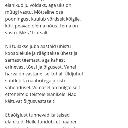
elanikud ju võidaks, aga üks on 
müügi vastu. Mõtteline osa 
pööningust kuulub võrdselt kõigile, 
kõik peavad olema nõus. Tema on 
vastu. Miks? Lihtsalt.
Nii tullakse juba aastaid ühistu 
koosolekule ja räägitakse ühest ja 
samast teemast, aga kahest 
erinevast tõest ja õigusest. Vahel 
harva on vastane ise kohal. Üldjuhul 
suhtleb ta naabritega juristi 
vahendusel. Viimasel on hulgaliselt 
etteheiteid teistele elanikele. Nad 
käituvat õigusvastaselt!
Ebaõiglust tunnevad ka teised 
elanikud. Neile tundub, et naaber 