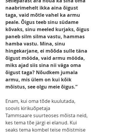
Sellepärast ära nõua ka sina oma 
naabrimehelt ikka aina õigust 
taga, vaid mõtle vahel ka armu 
peale. Õigus teeb sinu südame 
kõvaks, sinu meeled kurjaks, õigus 
paneb silm silma vastu, hammas 
hamba vastu. Mina, sinu 
hingekarjane, ei mõõda sulle täna 
õigust mööda, vaid armu mööda, 
miks ajad siis sina nii väga oma 
õigust taga? Nõudkem jumala 
armu, mis ülem on kui kõik 
mõistus, see olgu meie õigus.”
Enam, kui oma tõde kuulutada, 
soovis kirikuõpetaja 
Tammsaare suurteoses mõista neid, 
kes tema tõe järgi ei elanud. Kui 
seaks tema kombel teise mõistmise 