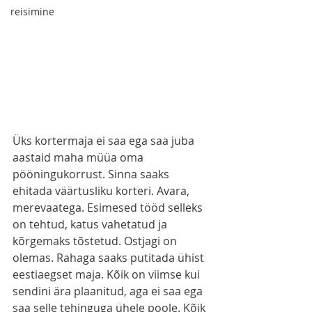
reisimine
Üks kortermaja ei saa ega saa juba 
aastaid maha müüa oma 
pööningukorrust. Sinna saaks 
ehitada väärtusliku korteri. Avara, 
merevaatega. Esimesed tööd selleks 
on tehtud, katus vahetatud ja 
kõrgemaks tõstetud. Ostjagi on 
olemas. Rahaga saaks putitada ühist 
eestiaegset maja. Kõik on viimse kui 
sendini ära plaanitud, aga ei saa ega 
saa selle tehinguga ühele poole. Kõik 