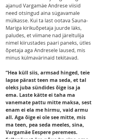
ajanud Vargamäe Andrese viisid 
need otsingud aina sügavamale 
mülkasse. Kui ta last ootava Sauna-
Mariga kirikuõpetaja juurde läks, 
paludes, et viimane nad järeltulija 
nimel kiirustades paari paneks, ütles 
õpetaja aga Andresele laused, mis 
minus külmavärinaid tekitavad.
“Hea küll siis, armsad hinged, teie 
lapse pärast teen ma seda, et tal 
oleks juba sündides õige isa ja 
ema. Laste kätte ei taha ma 
vanemate pattu mitte maksa, sest 
enam ei ela me hirmu, vaid armu 
all. Aga õige ei ole see mitte, mis 
ma teen, pea seda meeles, sina, 
Vargamäe Eespere peremees. 