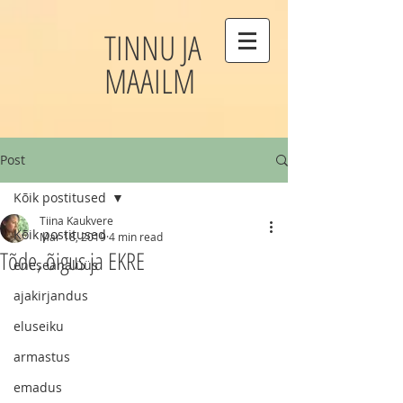
TINNU JA
MAAILM
Post
Kõik postitused
Tiina Kaukvere
Kõik postitused
Mar 18, 2019
4 min read
Tõde, õigus ja EKRE
eneseanalüüs
ajakirjandus
eluseiku
armastus
emadus