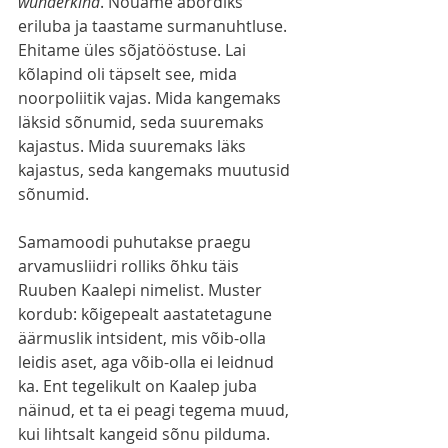
wunderkind
. Nõuame abordiks 
eriluba ja taastame surmanuhtluse. 
Ehitame üles sõjatööstuse. Lai 
kõlapind oli täpselt see, mida 
noorpoliitik vajas. Mida kangemaks 
läksid sõnumid, seda suuremaks 
kajastus. Mida suuremaks läks 
kajastus, seda kangemaks muutusid 
sõnumid.
Samamoodi puhutakse praegu 
arvamusliidri rolliks õhku täis 
Ruuben Kaalepi nimelist. Muster 
kordub: kõigepealt aastatetagune 
äärmuslik intsident, mis võib-olla 
leidis aset, aga võib-olla ei leidnud 
ka. Ent tegelikult on Kaalep juba 
näinud, et ta ei peagi tegema muud, 
kui lihtsalt kangeid sõnu pilduma. 