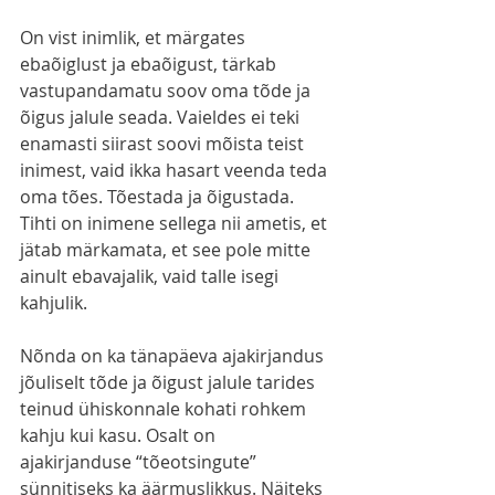
On vist inimlik, et märgates 
ebaõiglust ja ebaõigust, tärkab 
vastupandamatu soov oma tõde ja 
õigus jalule seada. Vaieldes ei teki 
enamasti siirast soovi mõista teist 
inimest, vaid ikka hasart veenda teda 
oma tões. Tõestada ja õigustada. 
Tihti on inimene sellega nii ametis, et 
jätab märkamata, et see pole mitte 
ainult ebavajalik, vaid talle isegi 
kahjulik.
Nõnda on ka tänapäeva ajakirjandus 
jõuliselt tõde ja õigust jalule tarides 
teinud ühiskonnale kohati rohkem 
kahju kui kasu. Osalt on 
ajakirjanduse “tõeotsingute” 
sünnitiseks ka äärmuslikkus. Näiteks 