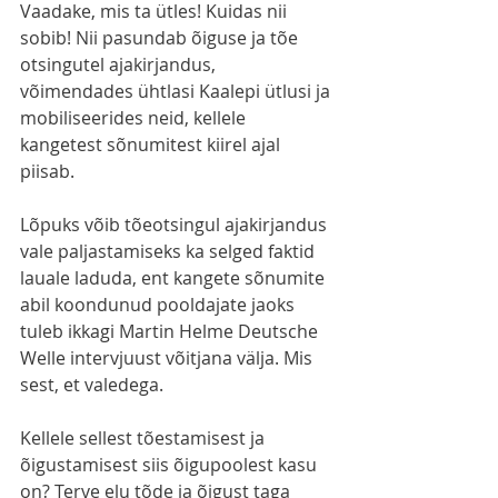
Vaadake, mis ta ütles! Kuidas nii 
sobib! Nii pasundab õiguse ja tõe 
otsingutel ajakirjandus, 
võimendades ühtlasi Kaalepi ütlusi ja 
mobiliseerides neid, kellele 
kangetest sõnumitest kiirel ajal 
piisab.
Lõpuks võib tõeotsingul ajakirjandus 
vale paljastamiseks ka selged faktid 
lauale laduda, ent kangete sõnumite 
abil koondunud pooldajate jaoks 
tuleb ikkagi Martin Helme Deutsche 
Welle intervjuust võitjana välja. Mis 
sest, et valedega.
Kellele sellest tõestamisest ja 
õigustamisest siis õigupoolest kasu 
on? Terve elu tõde ja õigust taga 