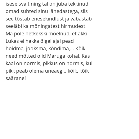
iseseisvalt ning tal on juba tekkinud 
omad suhted sinu lähedastega, siis 
see tõstab enesekindlust ja vabastab 
seeläbi ka mõningatest hirmudest. 
Ma pole hetkekski mõelnud, et äkki 
Lukas ei hakka õigel ajal pead 
hoidma, jooksma, kõndima,… Kõik 
need mõtted olid Maruga kohal. Kas 
kaal on normis, pikkus on normis, kui 
pikk peab olema uneaeg… kõik, kõik 
säärane!