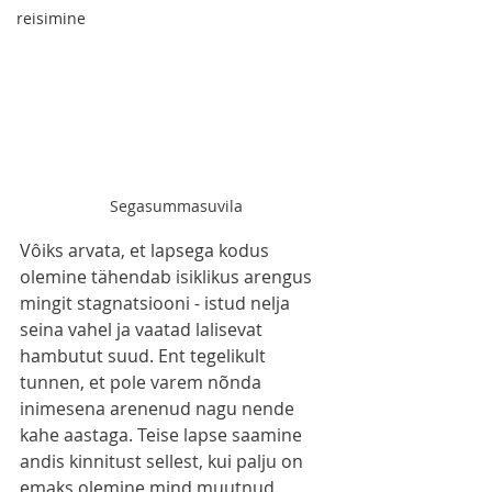
reisimine
Segasummasuvila
Vôiks arvata, et lapsega kodus 
olemine tähendab isiklikus arengus 
mingit stagnatsiooni - istud nelja 
seina vahel ja vaatad lalisevat 
hambutut suud. Ent tegelikult 
tunnen, et pole varem nõnda 
inimesena arenenud nagu nende 
kahe aastaga. Teise lapse saamine 
andis kinnitust sellest, kui palju on 
emaks olemine mind muutnud. 