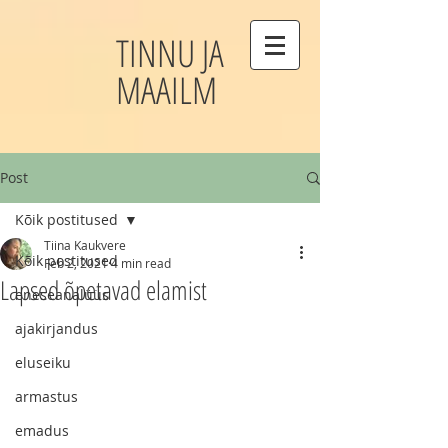
TINNU JA
MAAILM
Post
Kõik postitused
Tiina Kaukvere
Kõik postitused
Feb 2, 2021
4 min read
Lapsed õpetavad elamist
eneseanalüüs
ajakirjandus
eluseiku
armastus
emadus