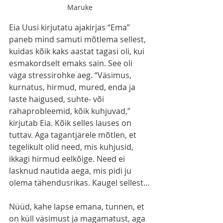
Maruke
Eia Uusi kirjutatu ajakirjas “Ema” 
paneb mind samuti mõtlema sellest, 
kuidas kõik kaks aastat tagasi oli, kui 
esmakordselt emaks sain. See oli 
väga stressirohke aeg. “Väsimus, 
kurnatus, hirmud, mured, enda ja 
laste haigused, suhte- või 
rahaprobleemid, kõik kuhjuvad,” 
kirjutab Eia. Kõik selles lauses on 
tuttav. Aga tagantjärele mõtlen, et 
tegelikult olid need, mis kuhjusid, 
ikkagi hirmud eelkõige. Need ei 
lasknud nautida aega, mis pidi ju 
olema tähendusrikas. Kaugel sellest…
Nüüd, kahe lapse emana, tunnen, et 
on küll väsimust ja magamatust, aga 