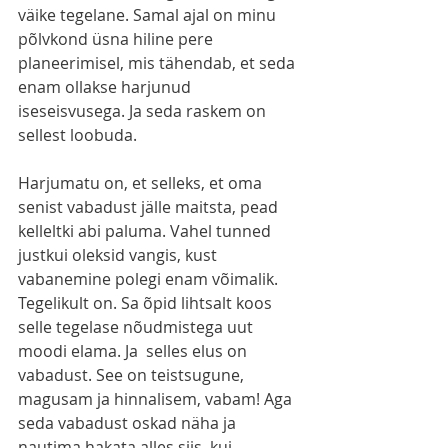
väike tegelane. Samal ajal on minu 
põlvkond üsna hiline pere 
planeerimisel, mis tähendab, et seda 
enam ollakse harjunud 
iseseisvusega. Ja seda raskem on 
sellest loobuda. 
Harjumatu on, et selleks, et oma 
senist vabadust jälle maitsta, pead 
kelleltki abi paluma. Vahel tunned 
justkui oleksid vangis, kust 
vabanemine polegi enam võimalik. 
Tegelikult on. Sa õpid lihtsalt koos 
selle tegelase nõudmistega uut 
moodi elama. Ja  selles elus on 
vabadust. See on teistsugune, 
magusam ja hinnalisem, vabam! Aga 
seda vabadust oskad näha ja 
nautima hakata alles siis, kui 