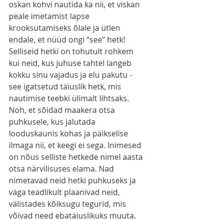
oskan kohvi nautida ka nii, et viskan 
peale imetamist lapse 
krooksutamiseks õlale ja ütlen 
endale, et nüüd ongi “see” hetk! 
Selliseid hetki on tohutult rohkem 
kui neid, kus juhuse tahtel langeb 
kokku sinu vajadus ja elu pakutu - 
see igatsetud täiuslik hetk, mis 
nautimise teebki ülimalt lihtsaks. 
Noh, et sõidad maakera otsa 
puhkusele, kus jalutada 
looduskaunis kohas ja päikselise 
ilmaga nii, et keegi ei sega. Inimesed 
on nõus selliste hetkede nimel aasta 
otsa närvilisuses elama. Nad 
nimetavad neid hetki puhkuseks ja 
väga teadlikult plaanivad neid, 
välistades kõiksugu tegurid, mis 
võivad need ebatäiuslikuks muuta. 