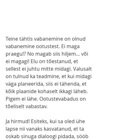
Teine tähtis vabanemine on olnud 
vabanemine ootustest. Ei maga 
praegu!? No magab siis hiljem… või 
ei magagi! Elu on tõestanud, et 
sellest ei juhtu mitte midagi. Valusalt 
on tulnud ka teadmine, et kui midagi 
väga planeerida, siis ei tähenda, et 
kõik plaanide kohaselt ikkagi läheb. 
Pigem ei lähe. Ootustevabadus on 
tõeliselt vabastav.  
Ja hirmud! Esiteks, kui sa oled ühe 
lapse nii vanaks kasvatanud, et ta 
oskab sinuga dialoogi pidada, sööb 