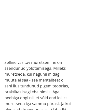
Selline väsitav muretsemine on 
asendunud yolotamisega. Milleks 
muretseda, kui nagunii midagi 
muuta ei saa - see mentaliteet oli 
seni ilus tundunud pigem teoorias, 
praktikas isegi ebainimlik. Aga 
beebiga ongi nii, et võid end lolliks 
muretseda iga sammu pärast. Ja kui 
oled seda kogenud, siis a) lähedki 